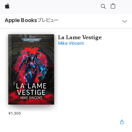
Apple
ロ
Apple Books
プレビュー
ー
カ
ル
ナ
ビ
La Lame Vestige
ゲ
Mike Vincent
ー
シ
ョ
ン
の
メ
ニ
ュ
ー
を
開
く
¥1,300