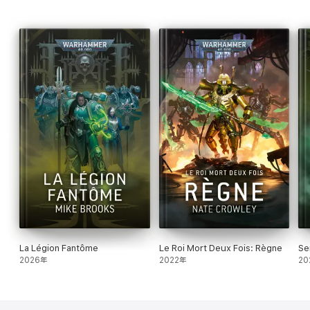
La Légion Fantôme
Le Roi Mort Deux Fois: Règne
Se
2026年
2022年
20