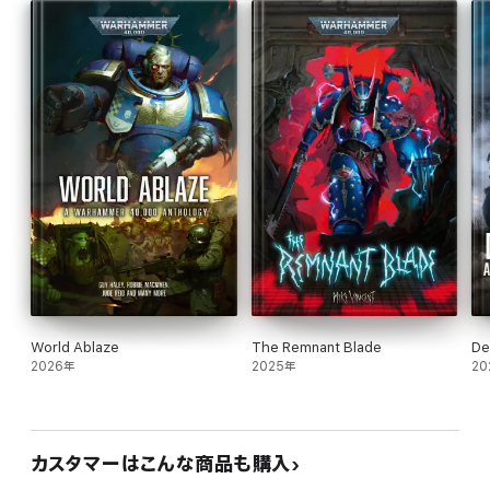
Dalchian Rassaq, l'Écorcheur, ancien seigneur des Lames
d'Atrocité, est brisé et trahi. Il a chu alors qu'il trônait au faîte
d'une sombre gloire, et désormais, ses Nights Lords sont
menacés d'extinction sous les ordres d'un rival honni. De soi-
disant alliés et d'impitoyables ennemis lui tournent autour, et les
rares guerriers qui lui restent loyaux sont divisés par une
méfiance explicite. Dalchian doit se montrer plus habile que ses
rivaux et reprendre le contrôle sur ses hommes, au risque de
sombrer dans l'oubli.
Lorsque la rumeur d'un vaisseau fantôme l'atteint, il voit une
occasion de recouvrer ce qu'il a perdu et de frapper ceux qui lui
ont causé du tort. Ne pouvant s'appuyer que sur un
Technoprêtre renégat et la cruauté des Night Lords, son ordalie
sera grande. Mais la volonté du Dépeceur est loin d'être faible,
World Ablaze
The Remnant Blade
De
et ses lames sont assoiffées.
2026年
2025年
20
Écrit par Mike Vincent.
カスタマーはこんな商品も購入