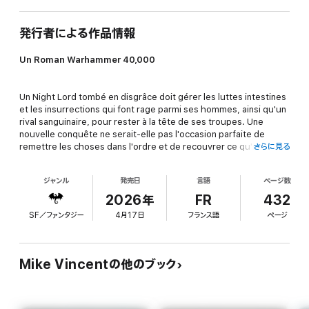
発行者による作品情報
Un Roman Warhammer 40,000
Un Night Lord tombé en disgrâce doit gérer les luttes intestines
et les insurrections qui font rage parmi ses hommes, ainsi qu'un
rival sanguinaire, pour rester à la tête de ses troupes. Une
nouvelle conquête ne serait-elle pas l'occasion parfaite de
remettre les choses dans l'ordre et de recouvrer ce qu'il a
さらに見る
perdu?
ジャンル
発売日
言語
ページ数
POURQUOI LIRE CE LIVRE
2026年
FR
432
SF／ファンタジー
4月17日
フランス語
ページ
C'est un aperçu de ce qui fait office de manœuvres politiciennes
au sein des Space Marines du Chaos les plus cruels et
impitoyables. Ils représentent tout autant un cauchemar pour
leurs ennemis que pour leurs rivaux, et ils ne reculeront devant
Mike Vincentの他のブック
rien pour satisfaire leurs ambitions et leur soif de sang.
L'HISTOIRE