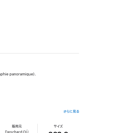
aphie panoramique).
さらに見る
販売元
サイズ
Deschard OÜ