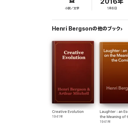
2016年
A PROPOS DE L'ÉDITEUR
:
小説／文学
1月6日
Les éditions Arvensa, leaders de la littérat
classique à un prix abordable, tout en vous 
et bénéficient d'un système de navigation o
Henri Bergsonの他のブック
Le service qualité s’engage à vous répondr
Retrouvez tous les titres et offres privil
Creative Evolution
Laughter : an Es
1941年
the Meaning of 
Comic
1941年