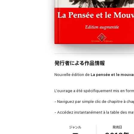
発行者による作品情報
Nouvelle édition de
La pensée et le mouva
L'ouvrage a été spécifiquement mis en form
- Naviguez par simple clic de chapitre à chapi
- Accédez instantanément à la table des mat
- Une table des matières est placée égalem
ジャンル
発売日