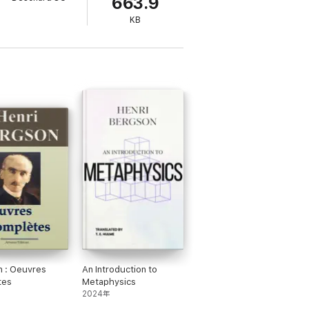
663.9
KB
des grands auteurs de la littérature
titres sont produits avec le plus grand soin
 : Oeuvres
An Introduction to
tes
Metaphysics
2024年