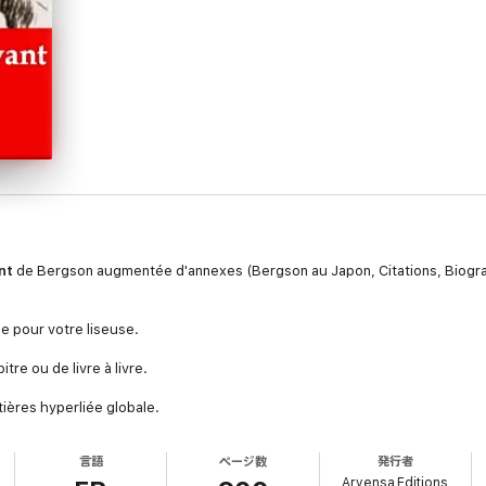
nt
de Bergson augmentée d'annexes (Bergson au Japon, Citations, Biogr
e pour votre liseuse.
tre ou de livre à livre.
ières hyperliée globale.
ent au début de chaque titre.
言語
ページ数
発行者
Arvensa Editions