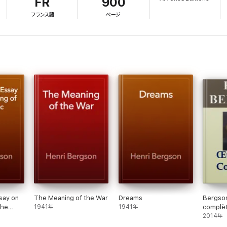
FR
900
フランス語
ページ
ure classique numérique, ont l'objectif de vous faire connaître les oeuvres 
fournissant la meilleure expérience de lecture sur votre liseuse. Tous les 
ptimale.
e dans les 48h.
égiées des éditions Arvensa sur leur site.
say on
The Meaning of the War
Dreams
Bergson
the
1941年
1941年
complè
2014年