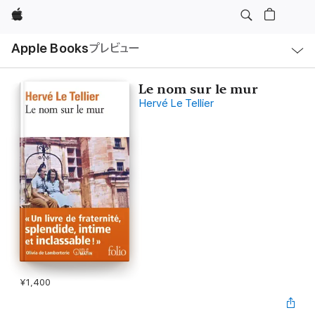
Apple
ロ
Apple Books
プレビュー
ー
カ
ル
ナ
ビ
Le nom sur le mur
ゲ
Hervé Le Tellier
ー
シ
ョ
ン
の
メ
ニ
ュ
ー
を
開
く
¥1,400