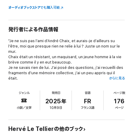
オーディオブックストア
でも購入可能
発行者による作品情報
"Je ne suis pas l’ami d’André Chaix, et aurais-je d’ailleurs su
l’être, moi que presque rien ne relie à lui ? Juste un nom sur le
mur.
Chaix était un résistant, un maquisard, un jeune homme à la vie
brève comme il y en eut beaucoup.
Je ne savais rien de lui. J’ai posé des questions, j’ai recueilli des
fragments d’une mémoire collective, j’ai un peu appris qui il
était.
さらに見る
Quatre-vingts années ont passé depuis sa mort. Mais à regarder
le monde tel qu’il va, je ne doute pas qu’il faille toujours parler
ジャンル
発売日
言語
ページ数
de l’Occupation, de la collaboration et du fascisme, du rejet de
l’autre jusqu’à sa destruction. Ce livre donne la parole aux
2025年
FR
176
idéaux pour lesquels il est mort et questionne notre nature
小説／文学
10月9日
フランス語
ページ
profonde, ce désir d’appartenir à plus grand que nous, qui
conduit au meilleur et au pire."
H. L. T.
Hervé Le Tellierの他のブック
"Un livre de fraternité, splendide, intime et inclassable." Olivia de