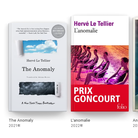
Lamberterie, Télématin, France 2.
"Une reconstitution touchante de la mémoire de la Résistance,
nourrie de digressions et d’ironies." Augustin Trapenard, La
Grande Librairie.
"Un des textes les plus personnels de l’auteur, les plus
politiques et les plus engagés." Denis Cosnard, Le Monde des
livres.
"L’humilité souriante et la délicatesse de dentellière avec
lesquelles écrit Hervé Le Tellier donnent à ce très beau livre une
grâce inattendue." Blandine Rinkel, Le Masque et la Plume.
"Un livre très beau et un geste politique salutaire." Nelly
Kaprièlian, Les Inrockuptibles.
"Un manifeste fulgurant, qui dénonce le fascisme d'hier et
d'aujourd'hui." Philippe Chevilley, Les Échos.
The Anomaly
L'anomalie
An
2021年
2022年
20