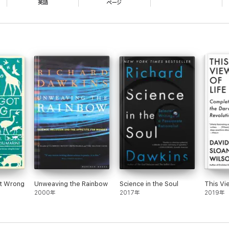
英語
ページ
t Wrong
Unweaving the Rainbow
Science in the Soul
This Vi
2000年
2017年
2019年