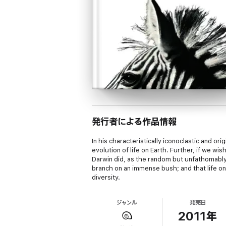
発行者による作品情報
In his characteristically iconoclastic and o
evolution of life on Earth. Further, if we wi
Darwin did, as the random but unfathomably r
branch on an immense bush; and that life on E
diversity.
ジャンル
発売日
2011年