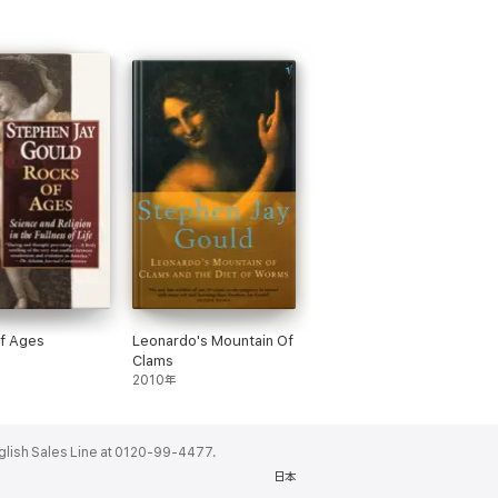
f Ages
Leonardo's Mountain Of
Clams
2010年
ales Line at 0120-99-4477.
日本