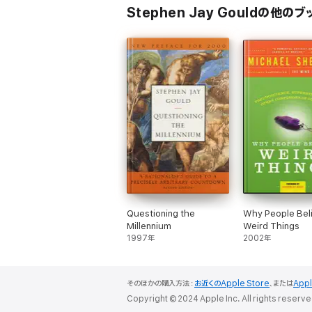
Stephen Jay Gouldの他のブ
Questioning the
Why People Bel
Millennium
Weird Things
1997年
2002年
そのほかの購入方法：
お近くのApple Store
、または
App
Copyright © 2024 Apple Inc. All rights reserve