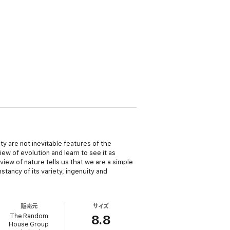
ty are not inevitable features of the
iew of evolution and learn to see it as
iew of nature tells us that we are a simple
stancy of its variety, ingenuity and
販売元
サイズ
The Random
8.8
House Group