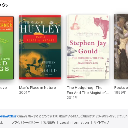
ック
ieve
Man's Place in Nature
The Hedgehog, The
Rocks o
2001年
Fox And The Magister's
1999年
Pox
2011年
le製品取扱店
で製品を購入することもできます。電話による購入、ご相談は0120-993-993まで。English S
d.
プライバシーポリシー
利用規約
Legal Information
サイトマップ