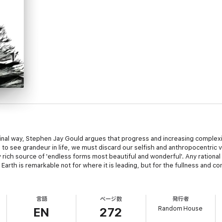
riginal way, Stephen Jay Gould argues that progress and increasing complexi
sh to see grandeur in life, we must discard our selfish and anthropocentric v
ich source of 'endless forms most beautiful and wonderful'. Any rational v
arth is remarkable not for where it is leading, but for the fullness and con
言語
ページ数
発行者
Random House
EN
272