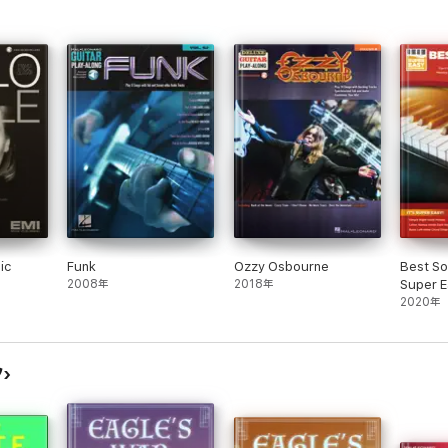
ic
Funk
Ozzy Osbourne
Best So
2008年
2018年
Super E
Songbo
2020年
ク