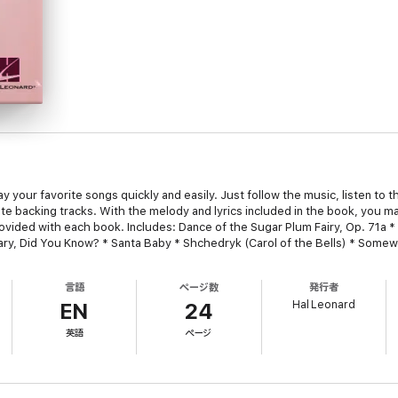
ay your favorite songs quickly and easily. Just follow the music, listen to 
te backing tracks. With the melody and lyrics included in the book, you ma
vided with each book. Includes: Dance of the Sugar Plum Fairy, Op. 71a *
Mary, Did You Know? * Santa Baby * Shchedryk (Carol of the Bells) * Some
言語
ページ数
発行者
Hal Leonard
EN
24
英語
ページ