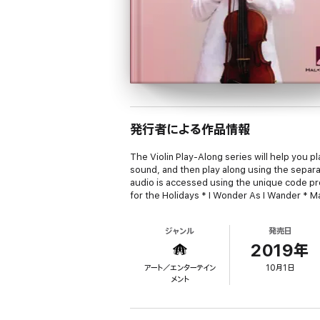
発行者による作品情報
The Violin Play-Along series will help you pl
sound, and then play along using the separa
audio is accessed using the unique code pro
for the Holidays * I Wonder As I Wander * 
ジャンル
発売日
2019年
アート／エンターテイン
10月1日
メント