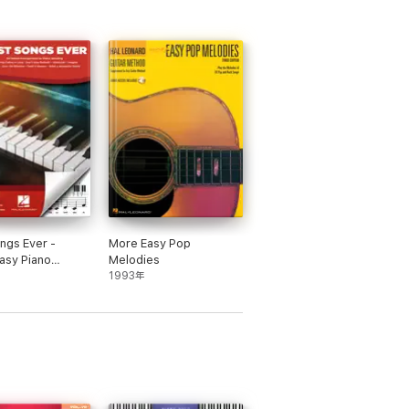
ngs Ever -
More Easy Pop
asy Piano
Melodies
ok
1993年