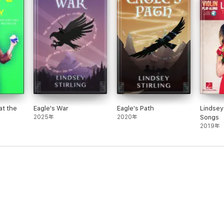
at the
Eagle's War
Eagle's Path
Lindsey 
2025年
2020年
Songs
2019年