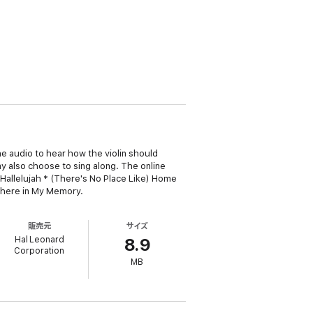
the audio to hear how the violin should
y also choose to sing along. The online
 Hallelujah * (There's No Place Like) Home
where in My Memory.
販売元
サイズ
Hal Leonard
8.9
Corporation
MB