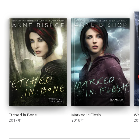
Etched in Bone
Marked In Flesh
Wr
2017年
2016年
20