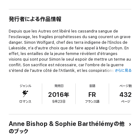
発行者による作品情報
Depuis que les Autres ont libéré les cassandra sangue de
l'esclavage, les fragiles prophétesses du sang courent un grave
danger. Simon Wolfgard, chef des terra indigene de l'Enclos de
Lakeside, n'a d'autre choix que de faire appel à Meg Corbyn. En
effet, les entailles de la jeune femme révèlent d'étranges
visions qui sont pour Simon le seul espoir de mettre un terme au
conflit. Son sacrifice est nécessaire, car l'ombre de la guerre
s'étend de l'autre côté de l'Atlantik, et les conspirations d'un
さらに見る
groupuscule extrémiste menacent de la propager à Thaisia...
ジャンル
発売日
言語
ページ数
« Combinant intrigues, suspense, noirceur et romantisme,
l'écriture d'Anne Bishop ne cesse de nous surprendre et de
2016年
FR
432
nous enchanter. » Heroes and Heartbreakers
ロマンス
9月23日
フランス語
ページ
« Une histoire fascinante, drôle, intense et excitante dans un
univers complexe. » The Reading Café
« Anne Bishop crée des univers avec un talent unique. » Fresh
Fiction
Anne Bishop & Sophie Barthélémyの他
のブック