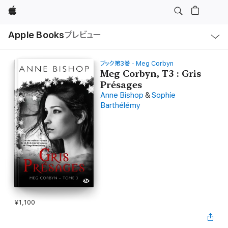
Apple
ロ
Apple Books
プレビュー
ー
カ
ル
ナ
ビ
ブック第3巻 - Meg Corbyn
ゲ
Meg Corbyn, T3 : Gris
ー
Présages
シ
ョ
Anne Bishop
&
Sophie
ン
Barthélémy
の
メ
ニ
ュ
ー
を
開
く
¥1,100