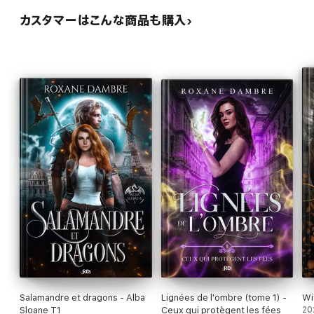
カスタマーはこんな商品も購入
Salamandre et dragons - Alba
Lignées de l'ombre (tome 1) -
Wi
Sloane T1
Ceux qui protègent les fées
20