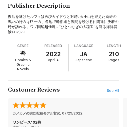
Publisher Description
復活を遂げたルフィは再びカイドウと対峙! 天王山を迎えた両雄の
戦いの行方は!? 一方、各地で幹部達と激闘を続ける仲間達に決着の
時が訪れる。ワノ国編超佳境!! “ひとつなぎの大秘宝”を巡る海洋冒
険ロマン!!
GENRE
RELEASED
LANGUAGE
LENGTH
2022
JA
210
Comics &
April 4
Japanese
Pages
Graphic
Novels
Customer Reviews
See All
カメカメの実幻獣種モデル玄武
, 
07/29/2022
ワンピース102巻