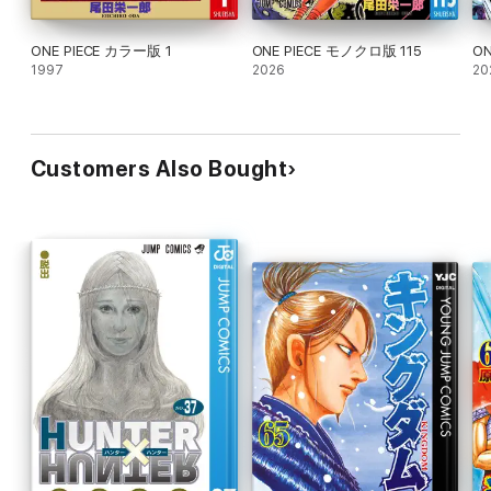
ONE PIECE カラー版 1
ONE PIECE モノクロ版 115
ON
1997
2026
20
Customers Also Bought