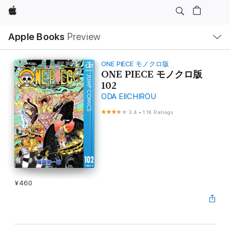
Apple
Local
Apple Books
Preview
Nav
Open
Menu
ONE PIECE モノクロ版
ONE PIECE モノクロ版
102
ODA EIICHIROU
3.4
•
1.1K Ratings
¥460