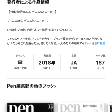
発行者による作品情報
【特集:物語のある、デニム&スニーカー】
ブームの続く、デニムとスニーカー。
いま欲しいのは、自分らしい“物語”を彩ってくれるモノ。
フォルムやフィット感、トレンドやカラー、ブランド理念やディテールへのこだわりな
ど、「だからこれを選んだ」と語りたくなる、大人のための最旬アイテムを紹介しま
さらに見る
す。
ジャンル
発売日
言語
ページ数
01 | トッズ スリッポン 大人の夏にふさわしい、爽やかなデニムのシューズ
2018年
JA
187
02 | ジェイエムウエストン 649 スニーカー あの赤土をイメージした、老舗ブランド
小説／文学
6月1日
日本語
ページ
の新機軸。
【第1特集】 物語のある、デニム&スニーカー
Pen編集部の他のブック
永遠の定番アイテムに、革新をもたらす7人。
渡辺淳弥/コム デ ギャルソン・ジュンヤ ワタナベ マン
ピエール・アルディ/ピエール アルディ