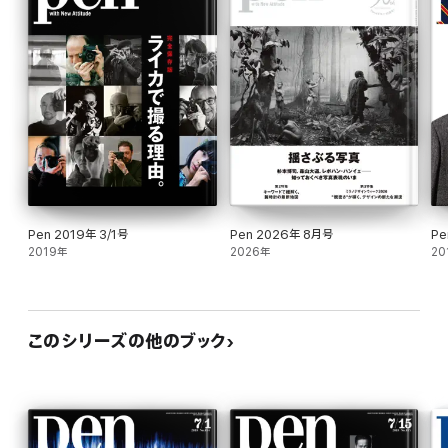
ジョニー・ヨハンソン/アクネ ストゥディオズ ブロ コンスト
柏崎 亮/エンダースキーマ
古田泰子/トーガ プルラ×ラングラー
ルーク・メイヤー/オーエーエムシー
ラフ・シモンズ/アディダス バイ ラフ・シモンズ
7つのキーワードで選んだ、最旬デニム33本。
デニム愛にあふれる、着こなしをチェック!
Pen 2019年 3/1号
Pen 2026年 8月号
Pe
2019年
2026年
20
気になるのは、「いかにも」じゃないデニム
オーダー&カスタムの名店で、理想の一着を。
目利きが語りたくなる、この一本・この一足。
このシリーズの他のブック
ダニー・ホッジソン セレクトショップ「リベット・アンド・ハイド」オーナー
五宝賢太郎 靴職人
小澤匡行 エディター