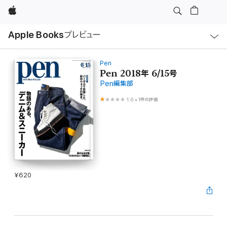
Apple
ロ
Apple Books
プレビュー
ー
カ
ル
ナ
ビ
Pen
ゲ
Pen 2018年 6/15号
ー
Pen編集部
シ
ョ
ン
1.0
•
1件の評価
の
メ
ニ
ュ
ー
を
開
く
¥620