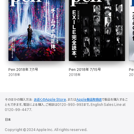
久保田 博 テーラー「ブルーシアーズ」オーナー
ピーター・カルドナ スタイリスト
ジャン・ドゥ・ラ・ヴェシエール 「スニーカー&チル」共同経営者
オクトシヒロ スタイリスト、ファッションディレクタ-
ジェームス・フェーンホフ 「ハウス・オブ・デニム」代表
【第2特集】 バーゼルで目撃した、新作ウォッチの輝き。
Pen 2018年 7/1号
Pen 2018年 7/15号
Pe
別冊付録 静かなる主張、TASAKIという腕時計。
2018年
2018年
20
そのほかの購入方法：
お近くのApple Store
、または
Apple製品取扱店
で製品を購入するこ
ともできます。電話による購入、ご相談は0120-993-993まで。English Sales Line at
0120-99-4477.
日本
Copyright © 2024 Apple Inc. All rights reserved.