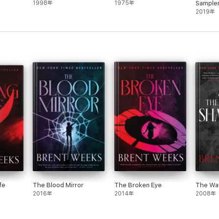
1998年
1975年
Sample
2019年
fe
The Blood Mirror
The Broken Eye
The Wa
2016年
2014年
2008年