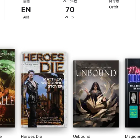
言語
ページ数
発行者
Orbit
EN
70
英語
ページ
e
Heroes Die
Unbound
Magic 