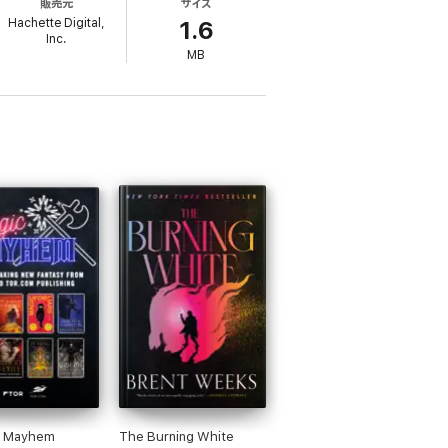
販売元
サイズ
Hachette Digital,
1.6
Inc.
MB
& Mayhem
The Burning White