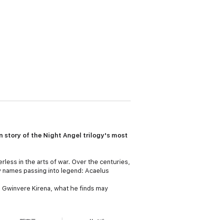
in story of the Night Angel trilogy's most
rless in the arts of war. Over the centuries,
ery names passing into legend: Acaelus
d Gwinvere Kirena, what he finds may