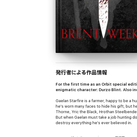
発行者による作品情報
For the first time as an Orbit special ed
enigmatic character: Durzo Blint. Also in
Gaelan Starfire is a farmer, happy to be a hu
he's worn many faces to hide his gift, but he
Thorne, Yric the Black, Hrothan Steelbende
But when Gaelan must take a job hunting do
destroy everything he's ever believed in.