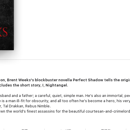
ition, Brent Weeks's blockbuster novella
Perfect Shadow
tells the orig
cludes the short story,
I, Nightangel.
sband and a father; a careful, quiet, simple man. He's also an immortal, pee
 is a man ill-fit for obscurity, and all too often he's become a hero, his v
r, Tal Drakkan, Rebus Nimble.
wn the world's finest assassins for the beautiful courtesan-and-crimelor