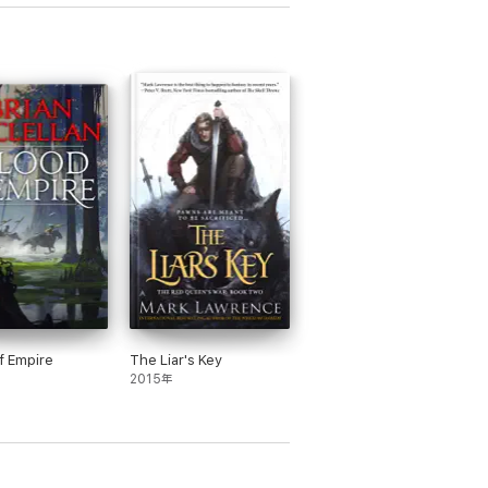
f Empire
The Liar's Key
2015年