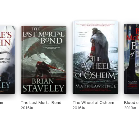
in
The Last Mortal Bond
The Wheel of Osheim
Blood o
2016年
2016年
2019年