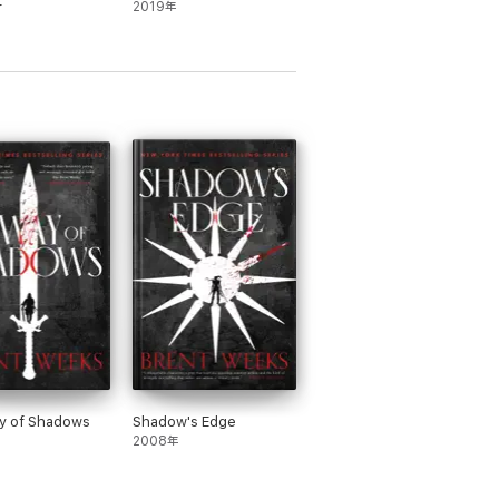
r
2019年
y of Shadows
Shadow's Edge
2008年