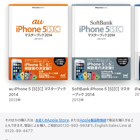
Pro CC」に慣れて頂けるように基本的なスキルと情報を中心に、従来からのユー
ザーの方には素早く新機能のポイントを押さえて頂けるように解説しています。本書
を参考にPremiere Proで作品づくりにチャレンジしてください。
■CONTENTS
Chapter 1:デジタルビデオ編集の準備/Chapter 2:新規プロジェクトの作成と
環境設定/Chapter 3:素材の取り込み/Chapter 4:カット編集の基
本/Chapter 5:タイムラインでの編集/Chapter 6:マルチカメラ編集/Chapter
7:合成のテクニック/Chapter 8:ビデオトランジション/Chapter 9:エフェク
ト/Chapter 10:タイトルの作成/Chapter 11:オーディオの編集/Chapter 12:
レンダリングと書き出し/Chapter 13:Adobe Encore CS6・SpeedGrade
au iPhone 5 [S][C] マスターブック
SoftBank iPhone 5 [S][C] マスタ
iP
2014
ーブック 2014
20
2013年
2013年
そのほかの購入方法：
お近くのApple Store
、または
Apple製品取扱店
で製品を購入するこ
ともできます。電話による購入、ご相談は0120-993-993まで。English Sales Line at
0120-99-4477.