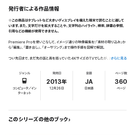
発行者による作品情報
※この商品はタブレットなど大きいディスプレイを備えた端末で読むことに適して
います。また、文字だけを拡大することや、文字列のハイライト、検索、辞書の参照、
引用などの機能が使用できません。
Premiere Proを使いこなして、イメージ通りの映像編集を!「素材の取り込み」か
ら「編集」、「書き出し」、「オーサリング」まで操作手順を図解で解説。
つい先日まで、まだ先の話と高を括っていた4KサイズのTVでしたが、あれよあれ
さらに見る
よという間に市場に登場してしまいました。さらに2014年のワールドカップに向け
てTV放送(CS)の準備も進んでいるとか。そんな中、業務用の4Kオーバーから流
ジャンル
発売日
言語
ページ数
行のデジタル一眼動画までのネイティブ編集に対応している「Adobe Premiere
Pro CC」は、ユーザーレベルに関係なく最先端の映像作品を制作できるビデオ編
2013年
JA
360
ソフトといえます。従来からの「Adobe Mercury Playback Engine」は更に多
コンピュータ／イン
12月26日
日本語
ページ
くのGPUに対応し、OpenCLおよびCUDAのサポートが強化され、高解像度プロ
ターネット
ジェクトに対する安定性と処理速度には驚くばかりです。また、「Premiere Pro
CC」と「SpeedGrade CC」の間ではDirect Link経由でプロジェクトを送受信
でき、カラーグレーディングの調整がシームレスに行えるようになっています。他にも
モニターのオーバーレイやオーディオクリップメーターなどユーザー側に立った機能
が追加・改良されており、完成作品の出力も従来通りHDTVからWeb用の形式ま
このシリーズの他のブック
で、ほぼすべての形式をカバーしています。
本書では、これからビデオ編集を始められる方には短時間で「Adobe Premiere