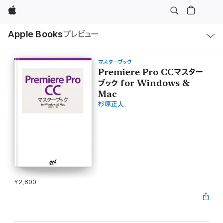
Apple
ロ
Apple Books
プレビュー
ー
カ
ル
ナ
ビ
マスターブック
ゲ
Premiere Pro CCマスター
ー
ブック for Windows &
シ
ョ
Mac
ン
の
杉原正人
メ
ニ
ュ
ー
を
開
く
¥2,800