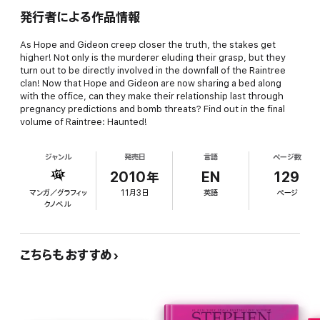
発行者による作品情報
As Hope and Gideon creep closer the truth, the stakes get
higher! Not only is the murderer eluding their grasp, but they
turn out to be directly involved in the downfall of the Raintree
clan! Now that Hope and Gideon are now sharing a bed along
with the office, can they make their relationship last through
pregnancy predictions and bomb threats? Find out in the final
volume of Raintree: Haunted!
ジャンル
発売日
言語
ページ数
2010年
EN
129
マンガ／グラフィッ
11月3日
英語
ページ
クノベル
こちらもおすすめ