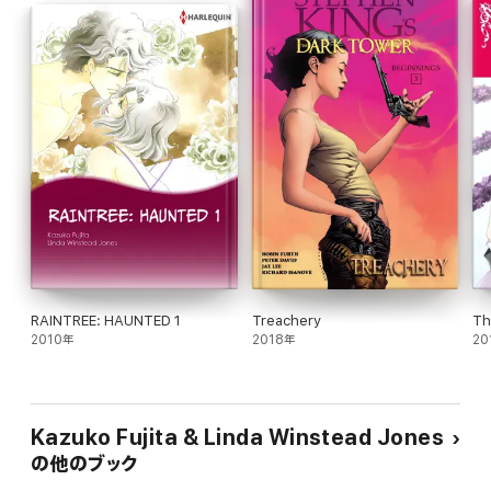
RAINTREE: HAUNTED 1
Treachery
Th
2010年
2018年
20
Kazuko Fujita & Linda Winstead Jones
の他のブック