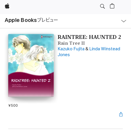
Apple
ロ
Apple Books
プレビュー
ー
カ
ル
ナ
ビ
RAINTREE: HAUNTED 2
ゲ
Rain Tree II
ー
シ
Kazuko Fujita
&
Linda Winstead
ョ
Jones
ン
の
メ
ニ
ュ
ー
を
開
く
¥500