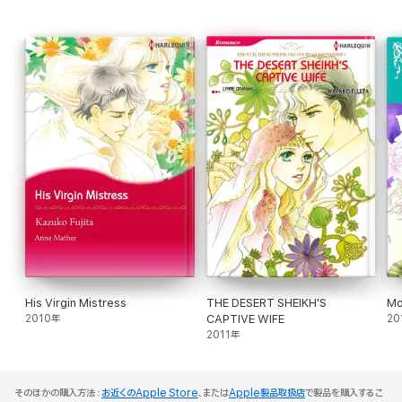
His Virgin Mistress
THE DESERT SHEIKH'S
Mo
2010年
CAPTIVE WIFE
20
2011年
そのほかの購入方法：
お近くのApple Store
、または
Apple製品取扱店
で製品を購入するこ