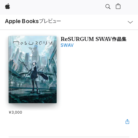
Apple
ロ
Apple Books
プレビュー
ー
カ
ル
ナ
ビ
ReSURGUM SWAV作品集
ゲ
SWAV
ー
シ
ョ
ン
の
メ
ニ
ュ
ー
を
開
く
¥3,000