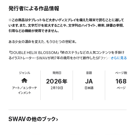
発行者による作品情報
※この商品はタブレットなど大きいディスプレイを備えた端末で読むことに適して
います。また、文字だけを拡大することや、文字列のハイライト、検索、辞書の参照、
引用などの機能が使用できません。
ある少女の運命を変えた、もうひとつの世紀末。
『DOUBLE HELIX BLOSSOM』『終のステラ』などの人気コンテンツを手掛け
るイラストレーター・SWAVが約7年の歳月をかけて創作したSFファンタジーバト
さらに見る
ルアクション作品群、ついに書籍化。
ジャンル
発売日
言語
ページ数
1997年、東京。
羽田発札幌行の旅客機が、墜落事故に見舞われる。
2026年
JA
168
凄惨な現場でただ一人、奇跡的に"無傷で"生還した少女がいた。
アート／エンターテ
2月19日
日本語
ページ
彼女の名はケイカ。魔術適性を有する半人間、すなわち"魔女"であった。
インメント
その特異な力を管理・運用するため、彼女は警視庁公安部神学魔術11課に招か
れ、"公安魔女"としての道を歩み始める。
同じ力を宿す魔女や魔術士たちと共に、テロを企てるカルト集団の鎮圧、そして"原
始魔女"の討伐へと身を投じていく。
しかし、彼女たちが行使する魔術は、本来、人類が触れてはならない禁忌の力だっ
SWAVの他のブック
た。
魔術工学の行き過ぎた発展が災いの門が開くとき、世界は静かに、終末へと歩み
始める――。