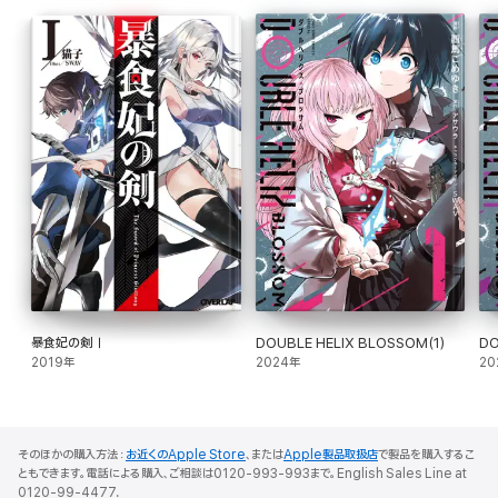
本書のために描き下ろされたイラストを多数収録。
キャラクター紹介や詳細な設定資料に加え、初めて明かされるオリジナルストーリー
も豊富に掲載している。
さらに、3DCGで制作された精巧な武器やスニーカー、ガジェットの数々も収録。
多彩な表現を通じて、シネマティックで美しい世界観を余すところなく堪能できる。
エンタメ界が注目する次世代イラストレーター・SWAV。
その想像力と表現の原石に触れる、待望の初作品集。
暴食妃の剣Ⅰ
DOUBLE HELIX BLOSSOM(1)
DO
2019年
2024年
20
そのほかの購入方法：
お近くのApple Store
、または
Apple製品取扱店
で製品を購入するこ
ともできます。電話による購入、ご相談は0120-993-993まで。English Sales Line at
0120-99-4477.