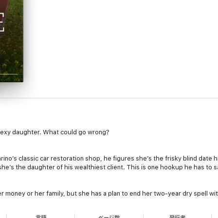
s sexy daughter. What could go wrong?
no’s classic car restoration shop, he figures she’s the frisky blind date h
e’s the daughter of his wealthiest client. This is one hookup he has to say
r money or her family, but she has a plan to end her two-year dry spell w
on her too. All it takes is a two-week, no-strings road trip. Lily won’t tak
言語
ページ数
発行者