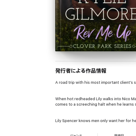
発行者による作品情報
A road trip with his most important client’
When hot redheaded Lily walks into Nico Mari
comes to a screeching halt when he learns sh
Lily Spencer knows men only want her for he
1969 Mustang she’s inherited. And hopefully 
ジャンル
発売日