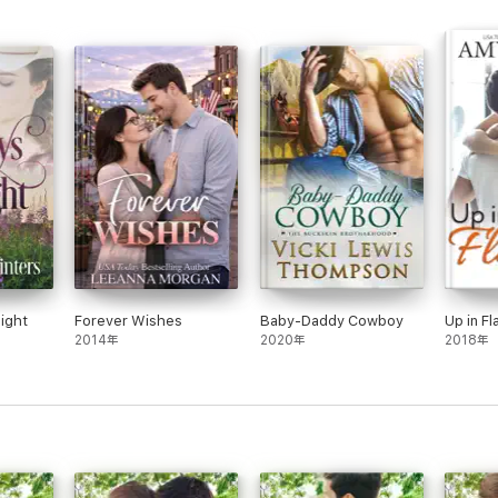
ight
Forever Wishes
Baby-Daddy Cowboy
Up in F
2014年
2020年
2018年