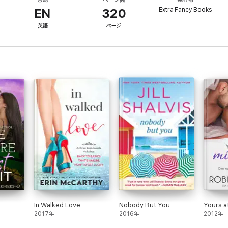
Extra Fancy Books
EN
320
英語
ページ
In Walked Love
Nobody But You
Yours a
2017年
2016年
2012年