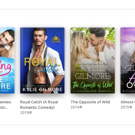
nemies
Royal Catch (A Royal
The Opposite of Wild
Almost 
tic
Romantic Comedy)
2014年
2015年
shed
2019年
1)