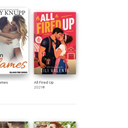
lames
All Fired Up
2021年