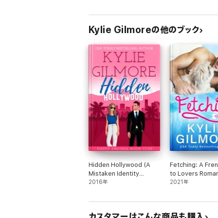
BOOK 3: Almost Over It
Kylie Gilmoreの他のブック
Hidden Hollywood (A
Fetching: A Fre
Mistaken Identity
to Lovers Roman
Romantic Comedy)
2016年
Comedy (Unlea
2021年
Romance, Book 
カスタマーはこんな商品も購入