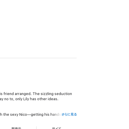
is friend arranged. The sizzling seduction
 no to, only Lily has other ideas.
ith the sexy Nico—getting his hands on a
さらに見る
e no for an answer.
販売元
サイズ