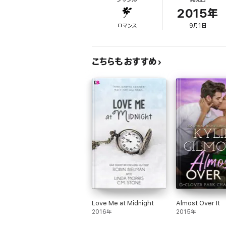
THE CLOVER PARK SERIES
2015年
ロマンス
9月1日
BOOK 1: The Opposite of Wild
BOOK 2: Daisy Does It All
こちらもおすすめ
BOOK 3: Bad Taste in Men
BOOK 4: Kissing Santa
BOOK 5: Restless Harmony
BOOK 6: Not My Romeo
BOOK 7: Rev Me Up
BOOK 8: An Ambitious Engagement
CLOVER PARK STUDS
BOOK 1: Almost in Love
Love Me at Midnight
Almost Over It
2016年
2015年
BOOK 2: Almost Married