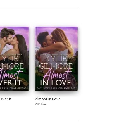
Over It
Almost in Love
2015年