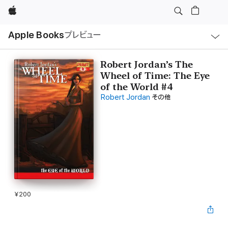
Apple
ロ
Apple Books
プレビュー
ー
カ
ル
ナ
ビ
Robert Jordan’s The
ゲ
Wheel of Time: The Eye
ー
シ
of the World #4
ョ
Robert Jordan
その他
ン
の
メ
ニ
ュ
ー
を
開
く
¥200