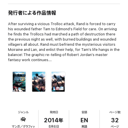
発行者による作品情報
After surviving a vicious Trolloc attack, Rand is forced to carry
his wounded father Tam to Edmond's Field for care. On arriving
he finds the Trollocs had marched a path of destruction there
the previous night as well, with burned buildings and wounded
villagers all about. Rand must befriend the mysterious visitors
Moiraine and Lan, and enlist their help, for Tam's life hangs in the
balance! The graphic re-telling of Robert Jordan's master
fantasy work continues...
ジャンル
発売日
言語
ページ数
2014年
EN
32
マンガ／グラフィッ
8月6日
英語
ページ