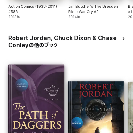
Action Comics (1938-2011)
Jim Butcher's The Dresden
Bl
#583
Files: War Cry #2
#1
2013年
2014年
20
Robert Jordan, Chuck Dixon & Chase
Conleyの他のブック