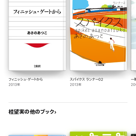
フィニッシュ・ゲートから
スパイクス ランナー02
一
2013年
2013年
20
桂望実の他のブック