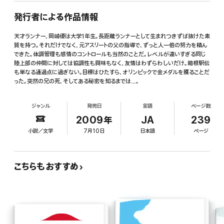
発行者による作品情報
天才ランナー、岡崎優は大学1年生。長距離ランナーとして生まれつきずば抜けた素
質を持つ。それだけでなく、元アスリートの父の指導で、ずっと人一倍の努力を積ん
できた。体調管理も感情のコントロールも当然のことだ。レベルが違いすぎる同じ
陸上部の仲間に対しては協調性も興味もなく、友情はわずらわしいだけ。箱根駅伝
も単なる通過点に過ぎない。目標はひたすら、オリンピックで金メダルを獲ることだ
った。突然の兄の死、そしてある秘密を知るまでは…。
ジャンル
発売日
言語
ページ数
2009年
JA
239
小説／文学
7月10日
日本語
ページ
こちらもおすすめ