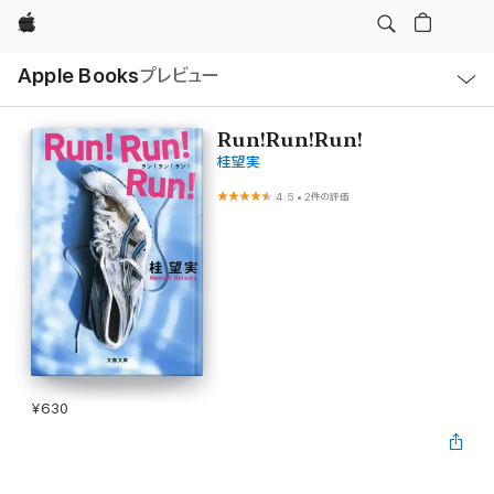
Apple
ロ
Apple Books
プレビュー
ー
カ
ル
ナ
ビ
Run!Run!Run!
ゲ
桂望実
ー
シ
ョ
4.5
•
2件の評価
ン
の
メ
ニ
ュ
ー
を
開
く
¥630