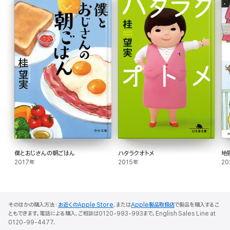
僕とおじさんの朝ごはん
ハタラクオトメ
地
2017年
2015年
20
そのほかの購入方法：
お近くのApple Store
、または
Apple製品取扱店
で製品を購入するこ
ともできます。電話による購入、ご相談は0120-993-993まで。English Sales Line at
0120-99-4477.