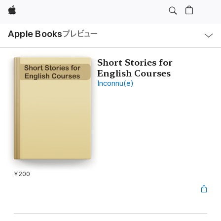
Apple
ロ
Apple Books
プレビュー
ー
カ
ル
ナ
ビ
Short Stories for
ゲ
English Courses
ー
シ
Inconnu(e)
ョ
ン
の
メ
ニ
ュ
ー
を
開
く
¥200