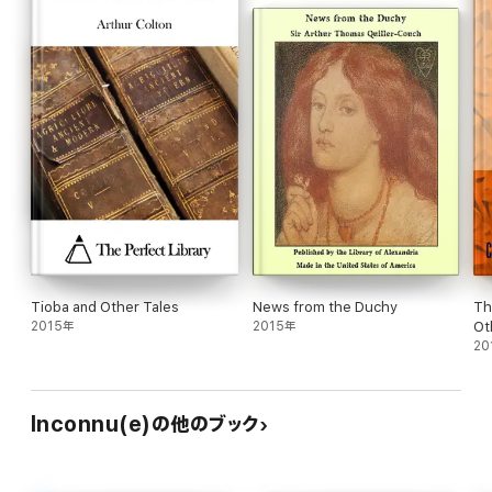
Tioba and Other Tales
News from the Duchy
Th
2015年
2015年
Ot
20
Inconnu(e)の他のブック