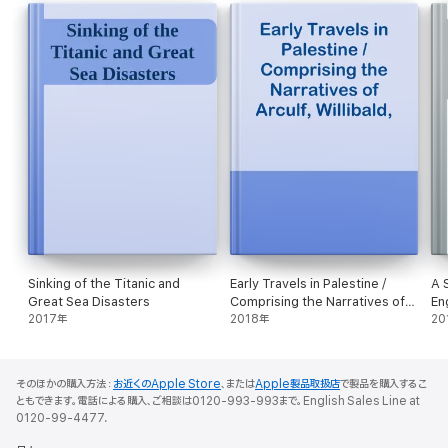
Sinking of the Titanic and
Early Travels in Palestine /
A 
Great Sea Disasters
Comprising the Narratives of
En
2017年
Arculf, Willibald, Bernard,
2018年
20
Sæwulf, Sigurd, Benjamin of
Tudela, Sir John Maundeville,
de la Brocquière, and
そのほかの購入方法：
お近くのApple Store
、または
Apple製品取扱店
で製品を購入するこ
Maundrell
ともできます。電話による購入、ご相談は0120-993-993まで。English Sales Line at
0120-99-4477.