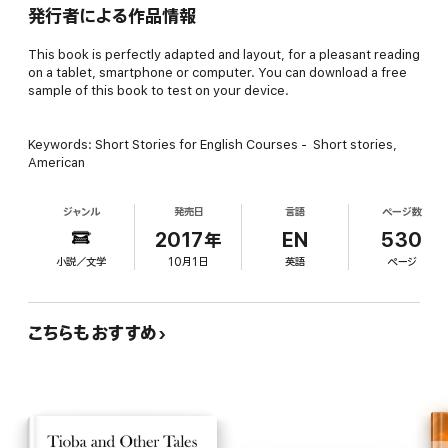
発行者による作品情報
This book is perfectly adapted and layout, for a pleasant reading
on a tablet, smartphone or computer. You can download a free
sample of this book to test on your device.
Keywords: Short Stories for English Courses - Short stories,
American
ジャンル
発売日
言語
ページ数
2017年
EN
530
小説／文学
10月1日
英語
ページ
こちらもおすすめ