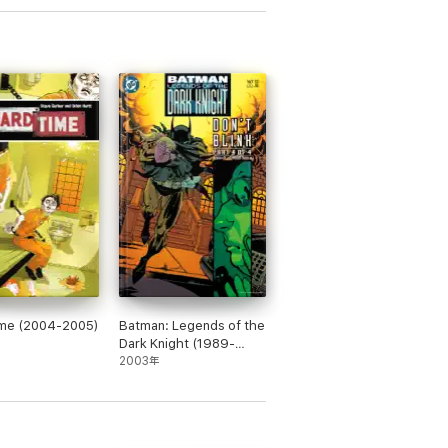
ime (2004-2005)
Batman: Legends of the
Dark Knight (1989-
2007) #167
2003年