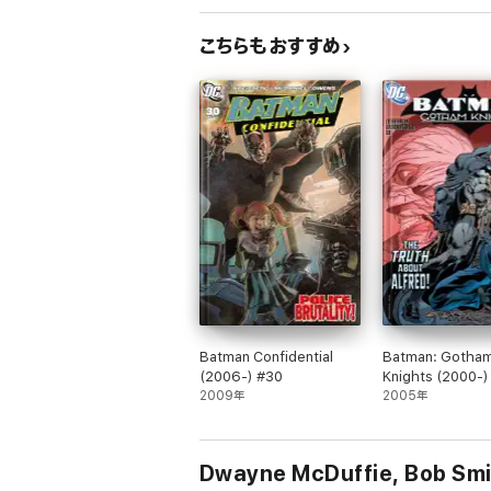
こちらもおすすめ
Batman Confidential
Batman: Gotha
(2006-) #30
Knights (2000-)
2009年
2005年
Dwayne McDuffie, Bob Sm