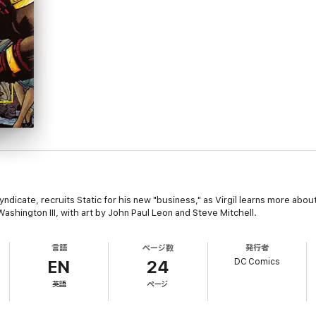
icate, recruits Static for his new "business," as Virgil learns more about F
shington III, with art by John Paul Leon and Steve Mitchell.
言語
ページ数
発行者
DC Comics
EN
24
英語
ページ