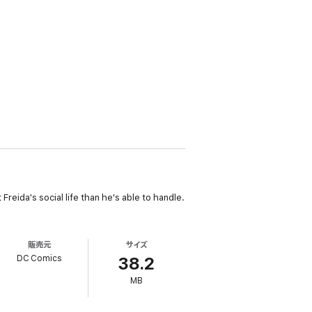
reida's social life than he's able to handle.
販売元
サイズ
DC Comics
38.2
MB