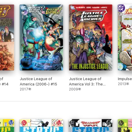
of
Justice League of
Justice League of
Impuls
) #14
America (2006-) #15
America Vol 3: The
2013年
2017年
Injustice League
2009年