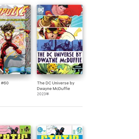
e #60
The DC Universe by
Dwayne McDuffie
2023年