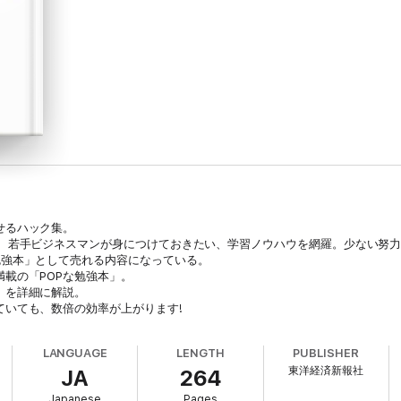
せるハック集。
で、若手ビジネスマンが身につけておきたい、学習ノウハウを網羅。少ない努力
勉強本」として売れる内容になっている。
載の「POPな勉強本」。
」を詳細に解説。
ていても、数倍の効率が上がります!
LANGUAGE
LENGTH
PUBLISHER
東洋経済新報社
JA
264
Japanese
Pages