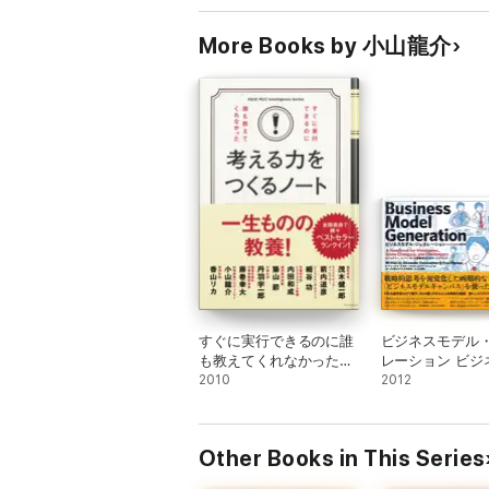
More Books by 小山龍介
すぐに実行できるのに誰
ビジネスモデル
も教えてくれなかった考
レーション ビジ
える力をつくるノート
2010
ル設計書
2012
Other Books in This Series