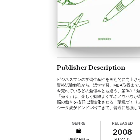
Publisher Description
ビジネスマンの学習生産性を画期的に向上さ
資格試験勉強から、語学学習、MBA取得ま
今売れているどの勉強本とも違う、第3の「
「売り」は、楽しく効率よく学ぶノウハウが満
脳の働きを抜群に活性化させる「環境づくり
シータ波がドンドン出てきて、普通に勉強し
GENRE
RELEASED
2008
Business &
March 13