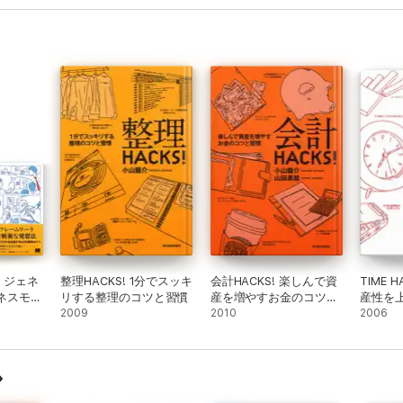
・ジェネ
整理HACKS! 1分でスッキ
会計HACKS! 楽しんで資
TIME 
ネスモデ
リする整理のコツと習慣
産を増やすお金のコツと
産性を
2009
習慣
2010
理」の
2006