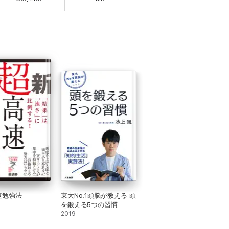
速勉強法
東大No.1頭脳が教える 頭
を鍛える5つの習慣
2019