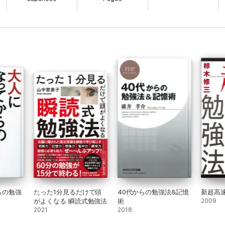
らの勉強
たった1分見るだけで頭
40代からの勉強法&記憶
新超高
がよくなる 瞬読式勉強法
術
2009
2021
2018