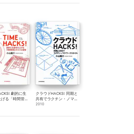
HACKS! 劇的に生
クラウドHACKS! 同期と
上げる「時間管
共有でラクチン・ノマド
コツと習慣
ワークスタイル
2010