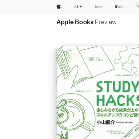
Apple
ストア
Mac
iPad
i
Apple Books
Preview