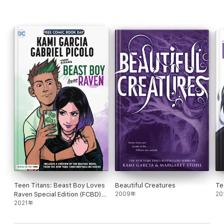
Teen Titans: Beast Boy Loves
Beautiful Creatures
Te
Raven Special Edition (FCBD)
2009年
20
(2021) #1
2021年