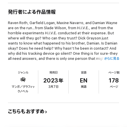
発行者による作品情報
Raven Roth, Garfield Logan, Maxine Navarro, and Damian Wayne
are on the run…from Slade Wilson, from H.I.V.E., and from the
horrible experiments H.I.V.E. conducted at their expense. But
where will they go? Who can they trust? Dick Grayson just
wants to know what happened to his brother, Damian. Is Damian
okay? Does he need help? Why hasn’t he been in contact? And
why did his tracking device go silent? One thing is for sure-they
all need answers, and there is only one person that might be
さらに見る
able to help them defeat H.I.V.E. for good. Tag along as #1 New
York Times bestselling author Kami Garcia (Beautiful Creatures)
ジャンル
発売日
言語
ページ数
and artist Gabriel Picolo continue their New York Times
bestselling Teen Titans graphic novel series.
2023年
EN
178
マンガ／グラフィッ
3月7日
英語
ページ
クノベル
こちらもおすすめ