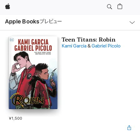
Apple
ロ
Apple Books
プレビュー
ー
カ
ル
ナ
ビ
Teen Titans: Robin
ゲ
Kami Garcia
&
Gabriel Picolo
ー
シ
ョ
ン
の
メ
ニ
ュ
ー
を
開
く
¥1,500