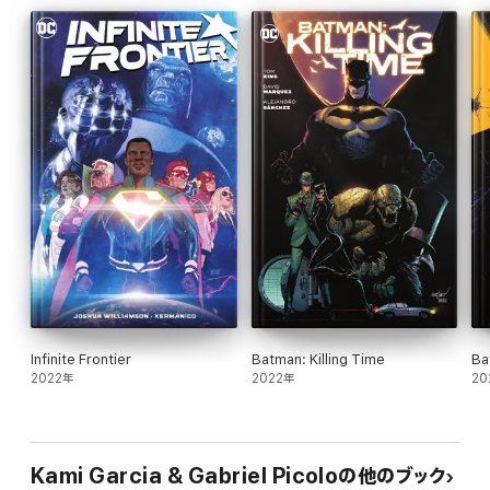
Infinite Frontier
Batman: Killing Time
Ba
2022年
2022年
20
Kami Garcia & Gabriel Picoloの他のブック