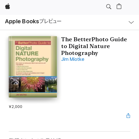
Apple
ロ
Apple Books
プレビュー
ー
カ
ル
ナ
ビ
The BetterPhoto Guide
ゲ
to Digital Nature
ー
シ
Photography
ョ
Jim Miotke
ン
の
メ
ニ
ュ
ー
を
開
く
¥2,000