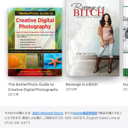
The BetterPhoto Guide to
Revenge is a Bitch
Du
Creative Digital Photography
2010年
20
2011年
そのほかの購入方法：
お近くのApple Store
、または
Apple製品取扱店
で製品を購入するこ
ともできます。電話による購入、ご相談は0120-993-993まで。English Sales Line at
0120-99-4477.