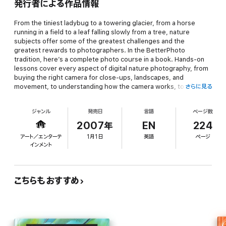
発行者による作品情報
From the tiniest ladybug to a towering glacier, from a horse
running in a field to a leaf falling slowly from a tree, nature
subjects offer some of the greatest challenges and the
greatest rewards to photographers. In the
BetterPhoto
tradition, here’s a complete photo course in a book. Hands-on
lessons cover every aspect of digital nature photography, from
buying the right camera for close-ups, landscapes, and
movement, to understanding how the camera works, to taking
さらに見る
great pictures. Author Jim Miotke uses straightforward text and
inspiring yet informative photos to show the best ways to
ジャンル
発売日
言語
ページ数
approach nature photography. Everything a beginner or
intermediate photographer needs to know is here, including a
2007年
EN
224
buyer’s guide, full information on camera features, file formats
アート／エンターテ
1月1日
英語
ページ
and settings, exposure, low-light photography, filters and white
インメント
balance, composition and lens choice, creative ideas,
manipulating, and printing, along with a glossary and list of
useful websites.
The Better Photo Guide to Digital Nature
Photography
helps photographers everywhere get great
こちらもおすすめ
photos in the great outdoors.