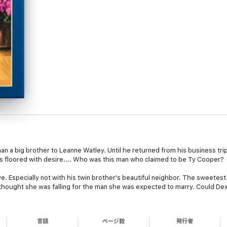
 a big brother to Leanne Watley. Until he returned from his business tri
 floored with desire.... Who was this man who claimed to be Ty Cooper?
ve. Especially not with his twin brother's beautiful neighbor. The sweete
e thought she was falling for the man she was expected to marry. Could Dex
言語
ページ数
発行者