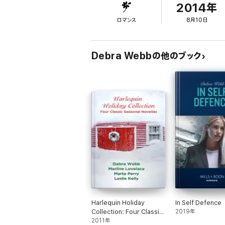
2014年
ロマンス
8月10日
Debra Webbの他のブック
Harlequin Holiday
In Self Defence
Collection: Four Classic
2019年
Seasonal Novellas
2011年