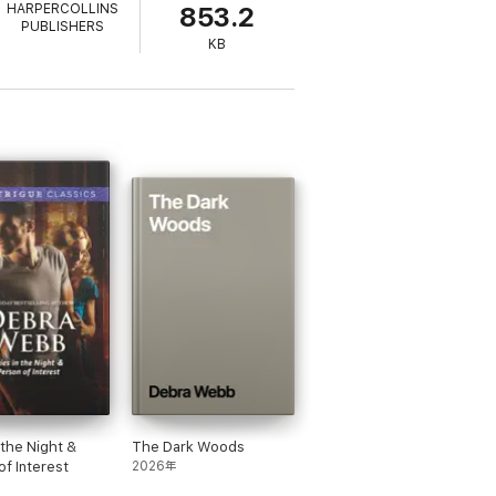
HARPERCOLLINS
853.2
PUBLISHERS
KB
 the Night &
The Dark Woods
of Interest
2026年