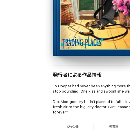
発行者による作品情報
Ty Cooper had never been anything more than
stop pounding. One kiss and swoon! she was
Dex Montgomery hadn't planned to fall in lo
fresh air to the big-city doctor. But Leann
forever?
ジャンル
発売日