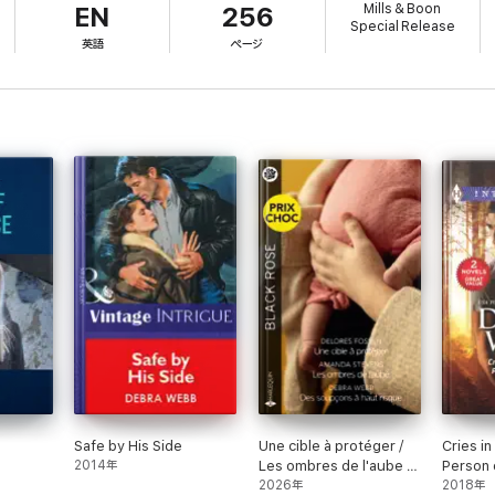
Mills & Boon
EN
256
Special Release
英語
ページ
Safe by His Side
Une cible à protéger /
Cries in
2014年
Les ombres de l'aube /
Person 
Des soupçons à haut
2026年
2018年