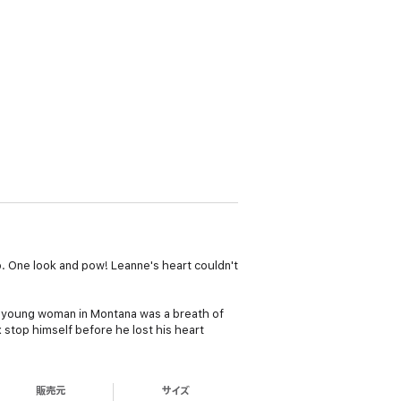
p. One look and pow! Leanne's heart couldn't
st young woman in Montana was a breath of
 stop himself before he lost his heart
販売元
サイズ