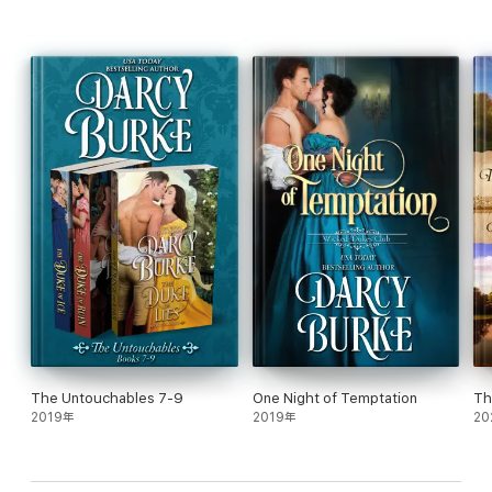
The Untouchables 7-9
One Night of Temptation
Th
2019年
2019年
20