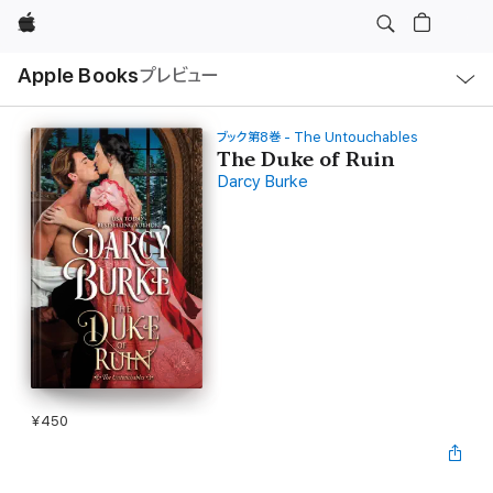
Apple
ロ
Apple Books
プレビュー
ー
カ
ル
ナ
ビ
ブック第8巻 - The Untouchables
ゲ
The Duke of Ruin
ー
Darcy Burke
シ
ョ
ン
の
メ
ニ
ュ
ー
を
開
く
¥450