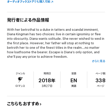
オーディオブックストア
でも購入可能
発行者による作品情報
With her betrothal to a duke in tatters and scandal imminent,
Diana Kingman has two choices: live in certain ignominy or flee
into obscurity. Diana wants solitude. She never wished to wed in
the first place. However, her father will stop at nothing to
betroth her to one of the finest titles in the realm...no matter
how loathsome the bearer. Escape is Diana’s only option, and
she’ll pay any price to achieve freedom.
さらに見る
Universally blamed for the death of his wife and unborn child,
ジャンル
発売日
言語
ページ数
Simon Hastings doesn’t dispute his guilt over an accident he
cannot even remember. He hasn’t had a drink since, nor a
2018年
EN
338
moment’s peace. Determined to be a better man, Simon rescues
ロマンス
3月27日
英語
ページ
a young woman in need—only to be accused of kidnapping.
They must marry to save him from prison. But how can a man
haunted by the love he lost and a woman afraid to get too close
find happiness together?
こちらもおすすめ