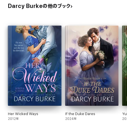
Darcy Burkeの他のブック
Her Wicked Ways
If the Duke Dares
Yu
2012年
2024年
20