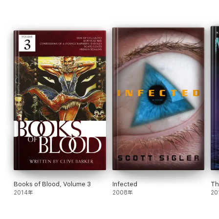
into the heart of darkness, where fear feeds on sanity…and
terror hungers for more.
Books of Blood, Volume 3
Infected
Th
2014年
2008年
20