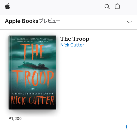
Apple
ロ
Apple Books
プレビュー
ー
カ
ル
ナ
ビ
The Troop
ゲ
Nick Cutter
ー
シ
ョ
ン
の
メ
ニ
ュ
ー
を
開
く
¥1,800