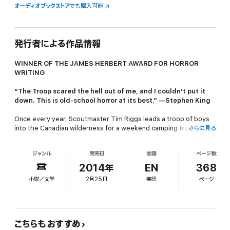
オーディオブックストア
でも購入可能
発行者による作品情報
WINNER OF THE JAMES HERBERT AWARD FOR HORROR
WRITING
“
The Troop
scared the hell out of me, and I couldn’t put it
down. This is old-school horror at its best.” —Stephen King
Once every year, Scoutmaster Tim Riggs leads a troop of boys
into the Canadian wilderness for a weekend camping trip—a
さらに見る
tradition as comforting and reliable as a good ghost story
around a roaring bonfire. But when an unexpected intruder
ジャンル
発売日
言語
ページ数
stumbles upon their campsite—shockingly thin, disturbingly
pale, and voraciously hungry—Tim and the boys are exposed to
2014年
EN
368
something far more frightening than any tale of terror. The
小説／文学
2月25日
英語
ページ
human carrier of a bioengineered nightmare. A horror that
spreads faster than fear. A harrowing struggle for survival with
no escape from the elements, the infected…or one another.
Part
Lord of the Flies
, part
28 Days Later
—and all-consuming—
こちらもおすすめ
this tightly written, edge-of-your-seat thriller takes you deep