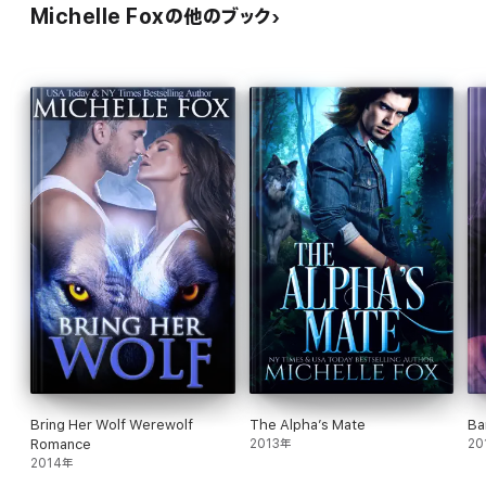
Michelle Foxの他のブック
Bring Her Wolf Werewolf
The Alpha’s Mate
Ba
Romance
2013年
20
2014年