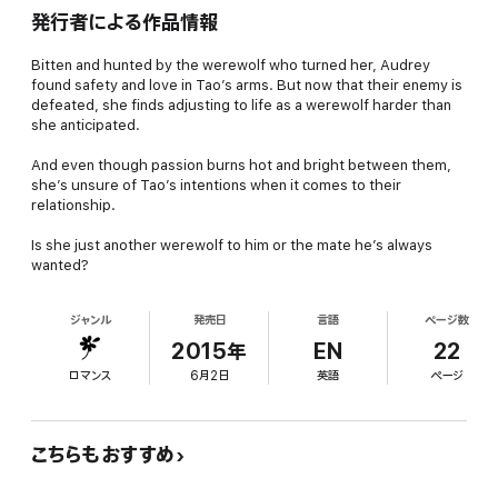
発行者による作品情報
Bitten and hunted by the werewolf who turned her, Audrey
found safety and love in Tao’s arms. But now that their enemy is
defeated, she finds adjusting to life as a werewolf harder than
she anticipated.
And even though passion burns hot and bright between them,
she’s unsure of Tao’s intentions when it comes to their
relationship.
Is she just another werewolf to him or the mate he’s always
wanted?
ジャンル
発売日
言語
ページ数
2015年
EN
22
ロマンス
6月2日
英語
ページ
こちらもおすすめ