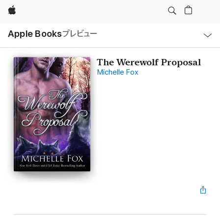
Apple
ロ
Apple Books
プレビュー
ー
カ
ル
ナ
ビ
The Werewolf Proposal
ゲ
Michelle Fox
ー
シ
ョ
ン
の
メ
ニ
ュ
ー
を
開
く