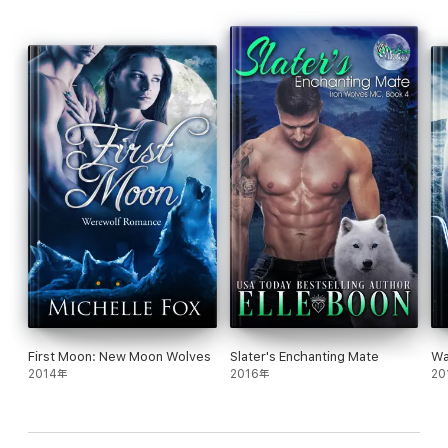
First Moon: New Moon Wolves
Slater's Enchanting Mate
Wa
2014年
2016年
20