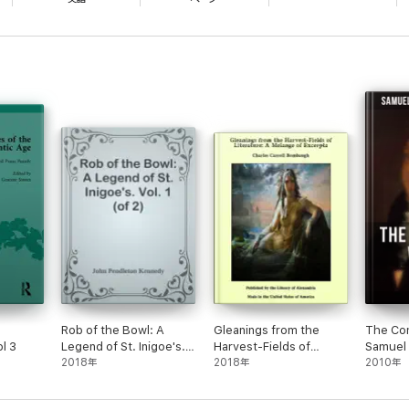
Rob of the Bowl: A
Gleanings from the
The Co
l 3
Legend of St. Inigoe's.
Harvest-Fields of
Samuel 
Vol. 1 (of 2)
2018年
Literature: A Melange
2018年
Coleridg
2010年
of Excerpta
Edition)