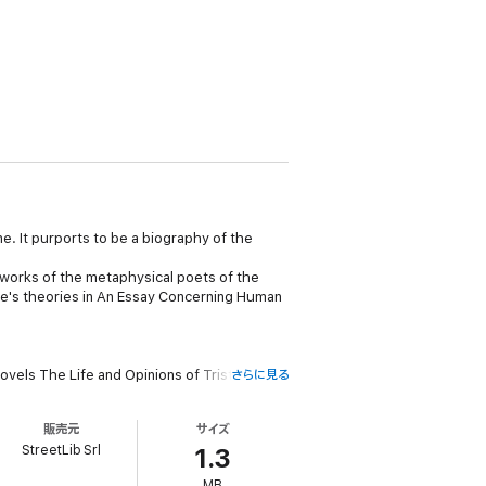
e. It purports to be a biography of the
e works of the metaphysical poets of the
cke's theories in An Essay Concerning Human
ovels The Life and Opinions of Tristram
さらに見る
rs, and was involved in local politics.
販売元
サイズ
StreetLib Srl
1.3
MB