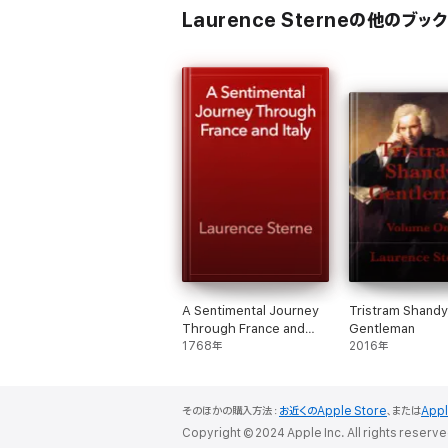
Laurence Sterneの他のブック
A Sentimental Journey
Tristram Shandy
Through France and
Gentleman
Italy
1768年
2016年
そのほかの購入方法：
お近くのApple Store
、または
App
Copyright © 2024 Apple Inc. All rights reserve