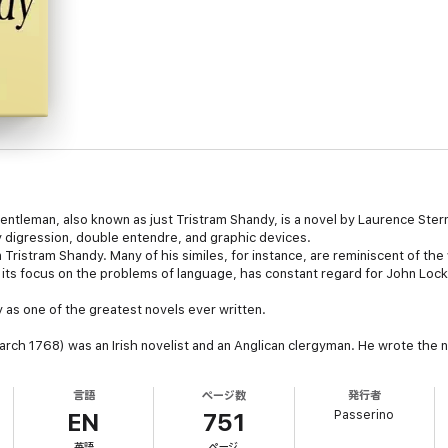
entleman, also known as just Tristram Shandy, is a novel by Laurence Stern
y digression, double entendre, and graphic devices.
n Tristram Shandy. Many of his similes, for instance, are reminiscent of th
h its focus on the problems of language, has constant regard for John Lo
as one of the greatest novels ever written.
ch 1768) was an Irish novelist and an Anglican clergyman. He wrote the n
y Through France and Italy, and also published many sermons, wrote memoi
g tuberculosis.
言語
ページ数
発行者
Passerino
EN
751
英語
ページ