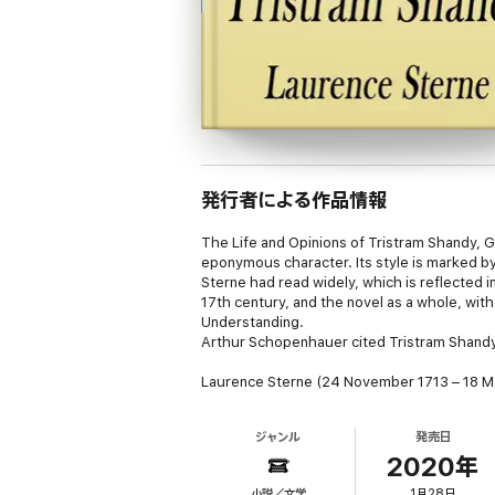
発行者による作品情報
The Life and Opinions of Tristram Shandy, G
eponymous character. Its style is marked b
Sterne had read widely, which is reflected i
17th century, and the novel as a whole, wit
Understanding.
Arthur Schopenhauer cited Tristram Shandy 
Laurence Sterne (24 November 1713 – 18 Mar
Shandy, Gentleman and A Sentimental Journe
Sterne died in London after years of fightin
ジャンル
発売日
2020年
小説／文学
1月28日