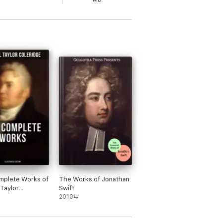
mplete Works of
The Works of Jonathan
Taylor
Swift
e (Illustrated
2010年