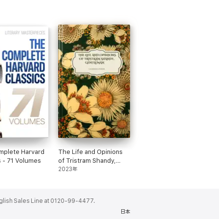
mplete Harvard
The Life and Opinions
s - 71 Volumes
of Tristram Shandy,
Gentleman
2023年
ales Line at 0120-99-4477.
日本