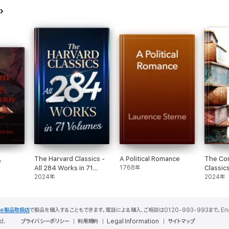
,
The Harvard Classics -
A Political Romance
The Co
All 284 Works in 71
1768年
Classic
Volumes
2024年
2024年
le製品取扱店
で製品を購入することもできます。電話による購入、ご相談は0120-993-993まで。English S
d.
プライバシーポリシー
利用規約
Legal Information
サイトマップ