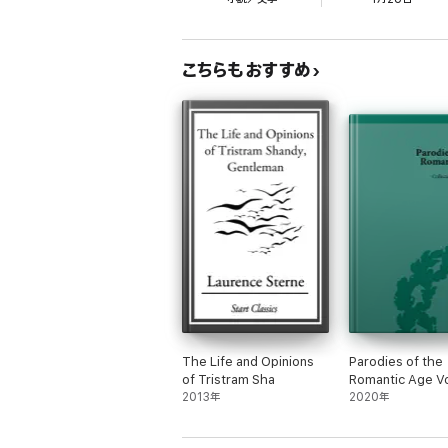
こちらもおすすめ
The Life and Opinions
Parodies of the
of Tristram Sha
Romantic Age Vo
2013年
2020年