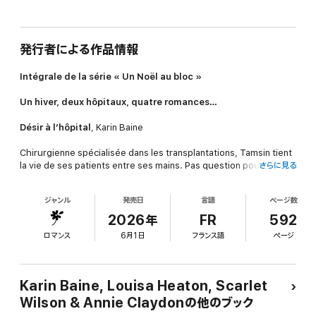
発行者による作品情報
Intégrale de la série « Un Noël au bloc »
Un hiver, deux hôpitaux, quatre romances…
Désir à l’hôpital
, Karin Baine
Chirurgienne spécialisée dans les transplantations, Tamsin tient
la vie de ses patients entre ses mains. Pas question pour elle de
さらに見る
se laisser distraire par la passion. Pourtant, sa rencontre avec le
Dr Max Robertson la trouble au point qu’elle s’autorise avec lui
ジャンル
発売日
言語
ページ数
une nuit d’abandon. Mais, alors qu’elle croit ne jamais revoir cet
amant sublime, Tamsin le retrouve deux mois plus tard à
2026年
FR
592
l’hôpital, au moment même où l’établissement se pare des
ロマンス
6月1日
フランス語
ページ
couleurs de Noël…
Suivi des titres suivants :
Karin Baine, Louisa Heaton, Scarlet
L’hiver des retrouvailles
, Louisa Heaton
Wilson & Annie Claydonの他のブック