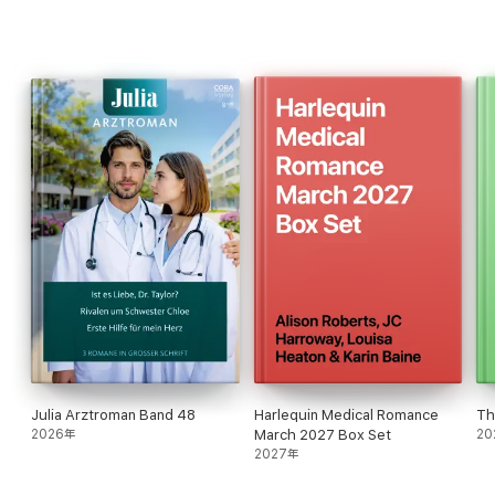
Glaciale passion
, Scarlet Wilson
Un papa anonyme
, Annie Claydon
Julia Arztroman Band 48
Harlequin Medical Romance
Th
2026年
March 2027 Box Set
20
2027年