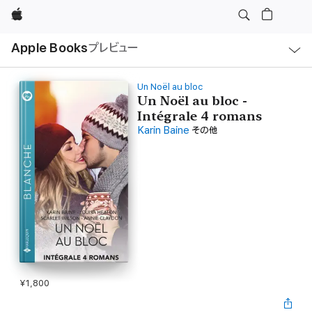
Apple
ロ
Apple Books
プレビュー
ー
カ
ル
ナ
ビ
Un Noël au bloc
ゲ
Un Noël au bloc -
ー
Intégrale 4 romans
シ
ョ
Karin Baine
その他
ン
の
メ
ニ
ュ
ー
を
開
く
¥1,800