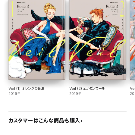
2023年にはフランス・パリで開催の 第22回 Japan Expo(ジャパンエキスポ)
で最優秀作画賞&最優秀装丁賞をダブル受賞!
A tender moment shared between “Her” and “Him.”
Veil captures fleeting emotions with grace and color-
a story that has charmed readers across the world.
Veil (1) オレンジの体温
Veil (2) 凪いだノワール
Ve
2019年
2019年
20
カスタマーはこんな商品も購入