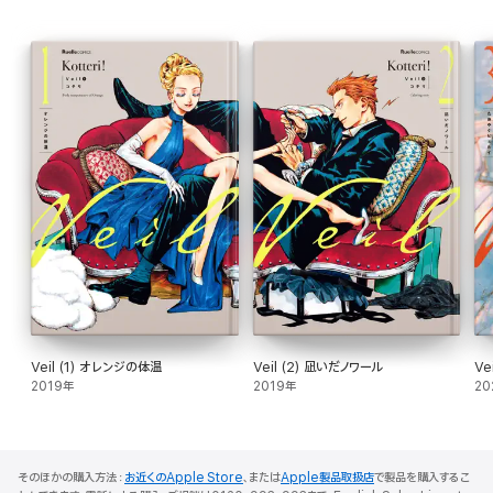
Veil (1) オレンジの体温
Veil (2) 凪いだノワール
Ve
2019年
2019年
20
そのほかの購入方法：
お近くのApple Store
、または
Apple製品取扱店
で製品を購入するこ