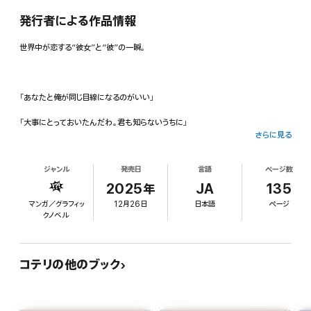
発行者による作品情報
世界中が恋する“彼女”と“彼”の一瞬。
「あなたと俺が同じ目線になるのがいい」
「大事にとっておいたんだわ。君も知らないうちに」
さらに見る
ジャンル
発売日
言語
ページ数
喧噪の街を離れ、気ままに浮遊する“彼女”と“彼”。
2025年
JA
135
心をそっと揺らすコミック&イラスト集 第7巻!
マンガ／グラフィッ
12月26日
日本語
ページ
クノベル
その人気は日本にとどまらず、欧米やアジアでも高まり
コテリの他のブック
翻訳版も各国で続々刊行され、愛されています。