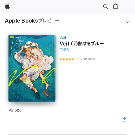
Apple
ロ
Apple Books
プレビュー
ー
カ
ル
ナ
ビ
Veil
ゲ
Veil (7)熱するブルー
ー
コテリ
シ
ョ
ン
5.0
•
3件の評価
の
メ
ニ
ュ
ー
を
開
く
¥2,000