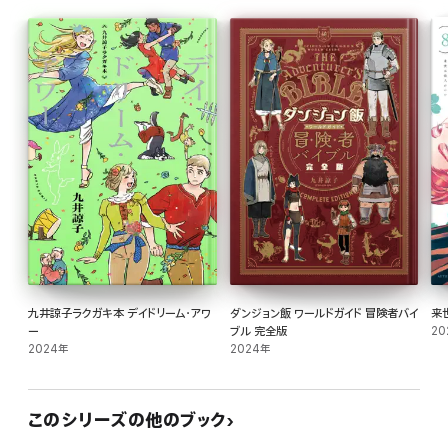
九井諒子ラクガキ本 デイドリーム・アワ
ダンジョン飯 ワールドガイド 冒険者バイ
来
ー
ブル 完全版
20
2024年
2024年
このシリーズの他のブック