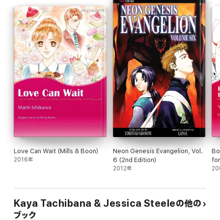
Love Can Wait (Mills & Boon)
Neon Genesis Evangelion, Vol.
Bo
2016年
6 (2nd Edition)
fo
2012年
Co
20
Kaya Tachibana & Jessica Steeleの他の
ブック