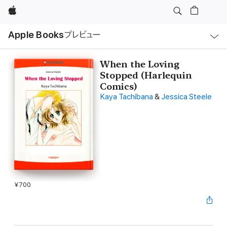
Apple
ロ
Apple Books
プレビュー
ー
カ
ル
ナ
ビ
When the Loving
ゲ
Stopped (Harlequin
ー
シ
Comics)
ョ
Kaya Tachibana
&
Jessica Steele
ン
の
メ
ニ
ュ
ー
を
開
く
¥700