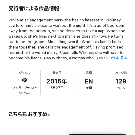
発行者による作品情報
While at an engagement party she has no interest in, Whitney
Lawford finds a place to wait out the night. It’s a quiet bedroom
away from the hubbub, so she decides to take a nap. When she
wakes up, she’s lying next to a man she doesn’t know. He turns
out to be the groom, Sloan Illingsworth. When his fiancé finds
them together, she calls the engagement off. Having promised
his mother he would marry, Sloan tells Whitney she will have to
become his fiancé. Can Whitney, a woman who likes to play it
さらに見る
safe, finally find love in this crazy situation?
ジャンル
発売日
言語
ページ数
2015年
EN
129
マンガ／グラフィッ
5月27日
英語
ページ
クノベル
こちらもおすすめ