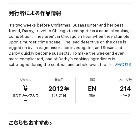
発行者による作品情報
It’s two weeks before Christmas. Susan Hunter and her best
friend, Darby, travel to Chicago to compete in a national cooking
competition. They aren’t in Chicago an hour when they stumble
upon a murder crime scene. The lead detective on the case is
egged on by an eager insurance investigator, and Susan and
Darby quickly become suspects. To make the weekend even
more complicated, one of Darby’s cooking ingredients is
sabotaged during the contest, and unbeknownst to them, they
さらに見る
befriend a local art forger. With Mick away in England, things
become desperate for them in The Windy City.
ジャンル
発売日
言語
ページ数
2012年
EN
214
ミステリー／スリラ
12月21日
英語
ページ
ー
こちらもおすすめ