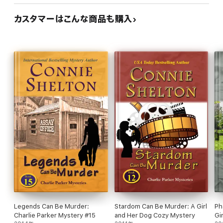
カスタマーはこんな商品も購入
Legends Can Be Murder:
Stardom Can Be Murder: A Girl
Ph
Charlie Parker Mystery #15
and Her Dog Cozy Mystery
Gi