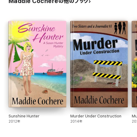
Maddie Cochereの他のブック
Sunshine Hunter
Murder Under Construction
Mu
2012年
2014年
20