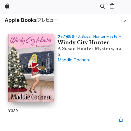
Apple
ロ
Apple Books
プレビュー
ー
カ
ル
ナ
ビ
ブック第5巻 - A Susan Hunter Mystery
ゲ
Windy City Hunter
ー
A Susan Hunter Mystery, no.
シ
ョ
5
ン
Maddie Cochere
の
メ
ニ
ュ
ー
を
開
く
¥330