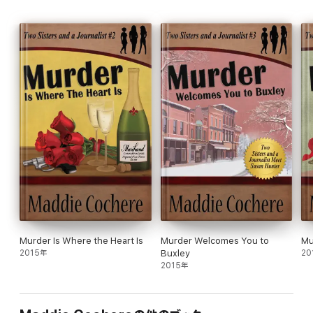
Murder Is Where the Heart Is
Murder Welcomes You to
Mu
2015年
Buxley
20
2015年