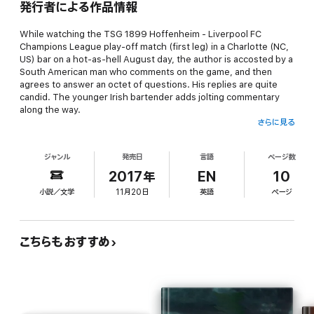
発行者による作品情報
While watching the TSG 1899 Hoffenheim - Liverpool FC
Champions League play-off match (first leg) in a Charlotte (NC,
US) bar on a hot-as-hell August day, the author is accosted by a
South American man who comments on the game, and then
agrees to answer an octet of questions. His replies are quite
candid. The younger Irish bartender adds jolting commentary
along the way.
さらに見る
Approx. 2K words.
ジャンル
発売日
言語
ページ数
If this autobiographical slice-of-life vignette were an American
movie, it would most likely be rated PG-13. (some foul
2017年
EN
10
language)
小説／文学
11月20日
英語
ページ
Note: These are the real questions asked and real answers
provided on August 15, 2017.
こちらもおすすめ