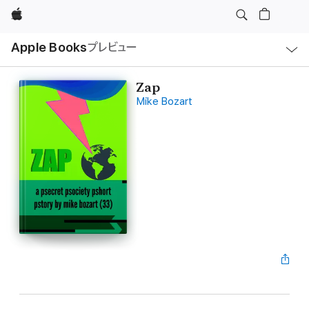
Apple
ロ
Apple Books
プレビュー
ー
カ
ル
ナ
ビ
Zap
ゲ
Mike Bozart
ー
シ
ョ
ン
の
メ
ニ
ュ
ー
を
開
く