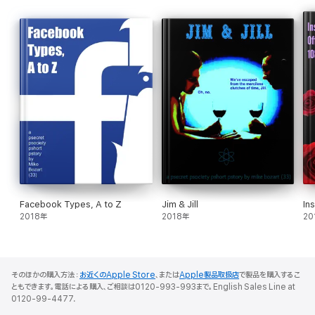
Facebook Types, A to Z
Jim & Jill
In
2018年
2018年
20
そのほかの購入方法：
お近くのApple Store
、または
Apple製品取扱店
で製品を購入するこ
ともできます。電話による購入、ご相談は0120-993-993まで。English Sales Line at
0120-99-4477.