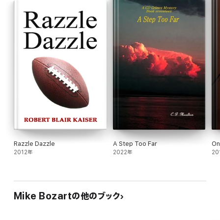
Razzle Dazzle
A Step Too Far
On
2012年
2022年
20
Mike Bozartの他のブック