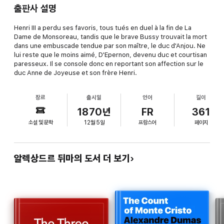
출판사 설명
Henri III a perdu ses favoris, tous tués en duel à la fin de La
Dame de Monsoreau, tandis que le brave Bussy trouvait la mort
dans une embuscade tendue par son maître, le duc d'Anjou. Ne
lui reste que le moins aimé, D'Epernon, devenu duc et courtisan
paresseux. Il se console donc en reportant son affection sur le
duc Anne de Joyeuse et son frère Henri.
장르
출시일
언어
길이
1870년
FR
361
소설 및 문학
12월 5일
프랑스어
페이지
알렉상드르 뒤마의 도서 더 보기