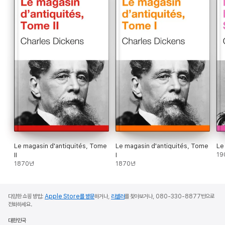
Le magasin d'antiquités, Tome
Le magasin d'antiquités, Tome
Le
II
I
19
1870년
1870년
다양한 쇼핑 방법:
Apple Store를 방문
하거나,
리셀러
를 찾아보거나, 080-330-8877번으로
전화하세요.
대한민국