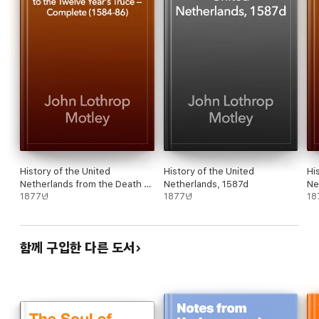
History of the United
History of the United
Hi
Netherlands from the Death of
Netherlands, 1587d
Ne
William the Silent to the
1877년
1877년
Wi
18
Twelve Year's Truce —
Tw
Complete (1584-86)
함께 구입한 다른 도서