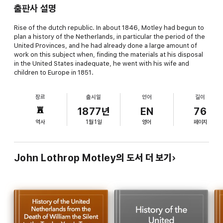
출판사 설명
Rise of the dutch republic. In about 1846, Motley had begun to
plan a history of the Netherlands, in particular the period of the
United Provinces, and he had already done a large amount of
work on this subject when, finding the materials at his disposal
in the United States inadequate, he went with his wife and
children to Europe in 1851.
장르
출시일
언어
길이
1877년
EN
76
역사
1월 1일
영어
페이지
John Lothrop Motley의 도서 더 보기