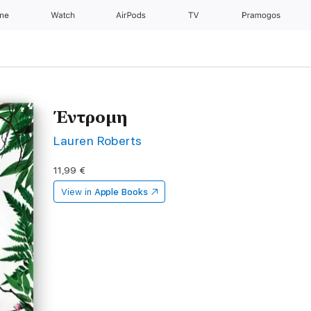
one
Watch
AirPods
TV
Pramogos
Έντρομη
Lauren Roberts
11,99 €
View in
Apple Books