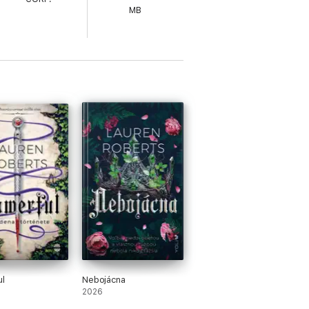
MB
l
Nebojácna
2026