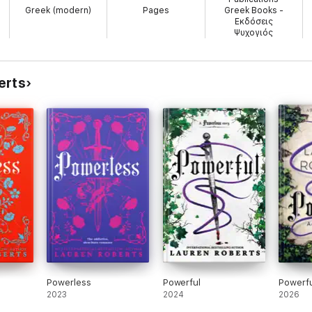
Greek (modern)
Pages
Greek Books -
Εκδόσεις
Ψυχογιός
erts
Powerless
Powerful
Powerfu
2023
2024
2026