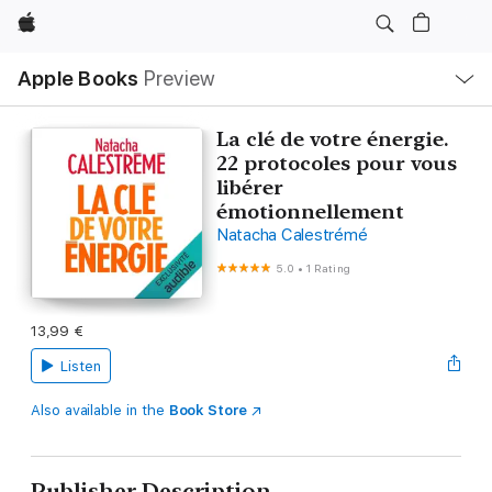
Apple
Local
Apple Books
Preview
Nav
Open
Menu
La clé de votre énergie.
22 protocoles pour vous
libérer
émotionnellement
Natacha Calestrémé
5.0
•
1 Rating
13,99 €
Listen
Also available in the
Book Store
Publisher Description