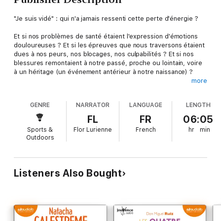
"Je suis vidé" : qui n'a jamais ressenti cette perte d'énergie ?
Et si nos problèmes de santé étaient l'expression d'émotions
douloureuses ? Et si les épreuves que nous traversons étaient
dues à nos peurs, nos blocages, nos culpabilités ? Et si nos
blessures remontaient à notre passé, proche ou lointain, voire
à un héritage (un événement antérieur à notre naissance) ?
more
Cela peut cesser et cela va cesser ! Je vous en donne la clé.
Grâce aux 22 protocoles que vous trouverez dans ce livre
GENRE
NARRATOR
LANGUAGE
LENGTH
audio, vous allez réactiver votre potentiel et enfin retrouver
votre pleine énergie.
FL
FR
06:05
Sports &
Flor Lurienne
French
hr
min
Outdoors
Listeners Also Bought