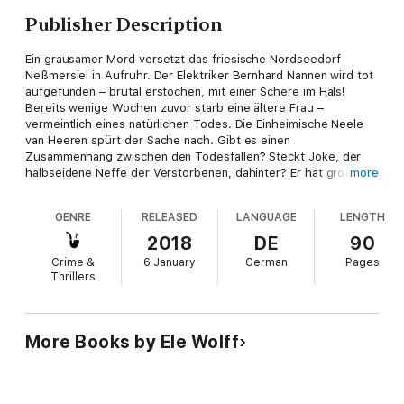
Publisher Description
Ein grausamer Mord versetzt das friesische Nordseedorf
Neßmersiel in Aufruhr. Der Elektriker Bernhard Nannen wird tot
aufgefunden – brutal erstochen, mit einer Schere im Hals!
Bereits wenige Wochen zuvor starb eine ältere Frau –
vermeintlich eines natürlichen Todes. Die Einheimische Neele
van Heeren spürt der Sache nach. Gibt es einen
Zusammenhang zwischen den Todesfällen? Steckt Joke, der
halbseidene Neffe der Verstorbenen, dahinter? Er hat große
more
Geldprobleme, erbt nun das Haus seiner Tante, und auch für
den Mord an dem Elektriker gibt es ein Motiv … Viele Fragen
GENRE
RELEASED
LANGUAGE
LENGTH
sind offen, in Neeles eigenem Freundeskreis ergeben sich
Verdachtsmomente, und sie ruht nicht, bevor der Fall endgültig
2018
DE
90
geklärt ist...
Crime &
6 January
German
Pages
Thrillers
More Books by Ele Wolff