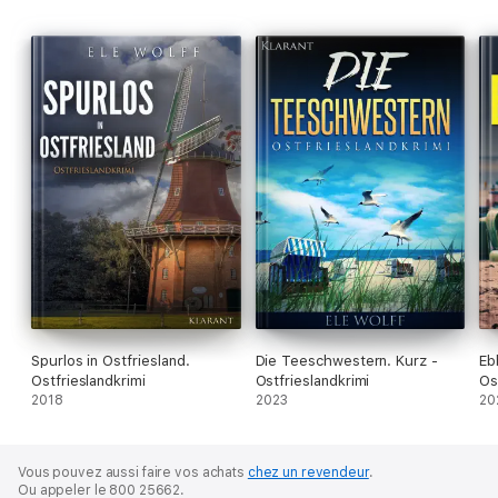
Spurlos in Ostfriesland.
Die Teeschwestern. Kurz -
Eb
Ostfrieslandkrimi
Ostfrieslandkrimi
Os
2018
2023
20
Vous pouvez aussi faire vos achats
chez un revendeur
.
Ou appeler le 800 25662.