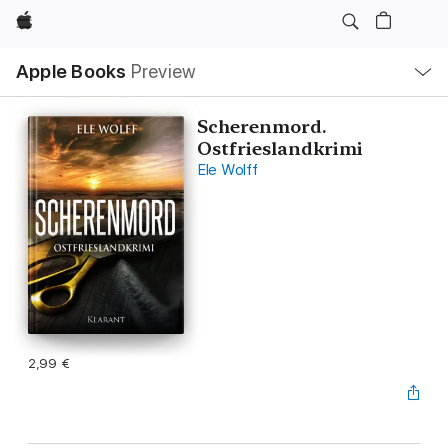
Apple
Local
Apple Books
Preview
Nav
Open
Menu
Scherenmord.
Ostfrieslandkrimi
Ele Wolff
2,99 €