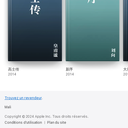
高士传
新序
大
2014
2014
20
Trouvez un revendeur
.
Mali
Copyright © 2024 Apple Inc. Tous droits réservés.
Conditions d’utilisation
Plan du site