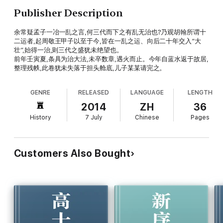
Publisher Description
余常疑孟子一冶一乱之言,何三代而下之有乱无治也?乃观胡翰所谓十
二运者,起周敬王甲子以至于今,皆在一乱之运、向后二十年交入“大
壮”,始得一治,则三代之盛犹未绝望也。
前年壬寅夏,条具为治大法,未卒数章,遇火而止。今年自蓝水返于故居,
整理残帙,此卷犹未失落于担头舱底,儿子某某请完之。
GENRE
RELEASED
LANGUAGE
LENGTH
2014
ZH
36
History
7 July
Chinese
Pages
Customers Also Bought