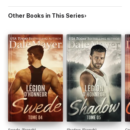
Other Books in This Series
Swede (French)
Shadow (French)
Co