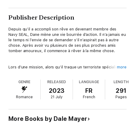
Publisher Description
Depuis qu’il a accompli son rêve en devenant membre des
Navy SEAL, Dane mène une vie bourrée d’action. Il n’a jamais eu
le temps ni l’envie de se demander s’il n’aspirait pas à autre
chose. Après avoir vu plusieurs de ses plus proches amis
tomber amoureux, il commence à rêver à la même chose.
Lors d’une mission, alors qu’il traque un terroriste spécialisé en
more
armes chimiques, Dane rencontre une femme qui non
seulement le captive, mais réalise ses désirs les plus fous.
GENRE
RELEASED
LANGUAGE
LENGTH
Malheureusement, les circonstances de sa présence sont plus
que douteuses. Et le problème, c’est que Dane ne parvient pas
2023
FR
291
à savoir de quel côté elle est.
Romance
21 July
French
Pages
Marielle est venue d’Allemagne pour un court voyage d’affaires.
Elle ne s’attendait pas à décevoir la personne même qu’elle est
More Books by Dale Mayer
venue voir, pas plus que de tomber dans les bras d’un homme
auquel elle est tentée de se donner, tout en sachant qu’elle ne
pourra pas le garder.