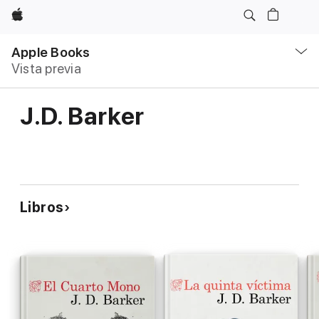
Apple
Navegación
local
Apple Books
-
Vista previa
Abrir
menú
J.D. Barker
Libros