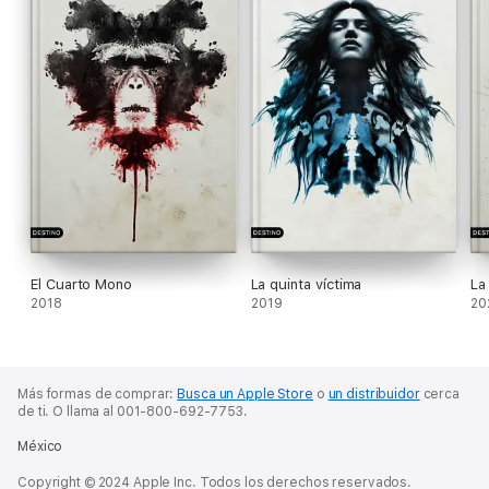
El Cuarto Mono
La quinta víctima
La
2018
2019
20
Más formas de comprar:
Busca un Apple Store
o
un distribuidor
cerca
de ti.
O llama al 001-800-692-7753.
México
Copyright © 2024 Apple Inc. Todos los derechos reservados.