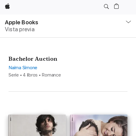
Apple
Navegación
local
Apple Books
-
Vista previa
Abrir
menú
Bachelor Auction
Naima Simone
Serie • 4 libros • Romance