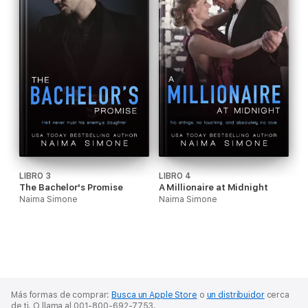
LIBRO 3
LIBRO 4
The Bachelor's Promise
A Millionaire at Midnight
Naima Simone
Naima Simone
Más formas de comprar:
Busca un Apple Store
o
un distribuidor
cerca
de ti.
O llama al 001-800-692-7753.