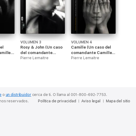
VOLUMEN 3
VOLUMEN 4
el
Rosy & John (Un caso
Camille (Un caso del
mille
del comandante
comandante Camille
Camille Verhoeven 3)
Pierre Lemaitre
Verhoeven 4)
Pierre Lemaitre
e
o
un distribuidor
cerca de ti.
O llama al 001-800-692-7753.
chos reservados.
Política de privacidad
Aviso legal
Mapa del sitio