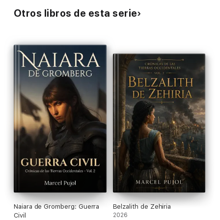
Es un camino de transformación.
Otros libros de esta serie
Una historia de fantasía épica con un enfoque crudo y realista,
donde la evolución personal nace del conflicto, la pérdida y la
exposición constante a un mundo hostil.
Si buscás:
✔ Personajes complejos que evolucionan de verdad
✔ Intrigas políticas y conspiraciones
✔ Un protagonista imperfecto, lejos del héroe clásico
✔ Decisiones difíciles y consecuencias reales
✔ Fantasía épica con profundidad psicológica
Entonces esta historia es para vos.
Porque sobrevivir… no es suficiente.
Naiara de Gromberg: Guerra
Belzalith de Zehiria
Civil
2026