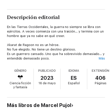
Descripción editorial
En las Tierras Occidentales, la guerra no siempre se libra con
ejércitos. A veces comienza con una traición… y termina con un
hombre que ya no sabe en qué creer.
Akarat de Ragoon no es un héroe.
No fue elegido. No tiene un destino glorioso.
Es un guerrero cansado. Uno que ha sobrevivido demasiado… y
entendido demasiado poco.
Más
Cuando su mejor amiga lo desafía a duelo —y prácticamente le
GÉNERO
PUBLICADO
IDIOMA
EXTENSIÓN
pide que la mate— algo se rompe dentro de él. Lo que debería
haber sido una muerte más en su camino se convierte en una
2023
ES
406
pregunta imposible de responder.
Ciencia ficción
16 de mayo
Español
Páginas
y fantasía
¿Por qué?
Mientras intenta seguir adelante, Akarat se ve envuelto en una
conspiración que trasciende fronteras. El ducado de Malvar
Más libros de Marcel Pujol
está en la mira de fuerzas mucho más poderosas de lo que