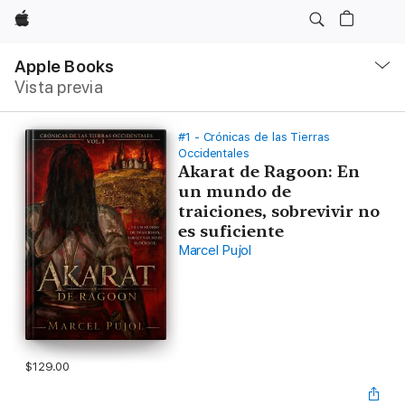
Apple
Navegación
local
Apple Books
-
Vista previa
Abrir
menú
#1 - Crónicas de las Tierras
Occidentales
Akarat de Ragoon: En
un mundo de
traiciones, sobrevivir no
es suficiente
Marcel Pujol
$129.00