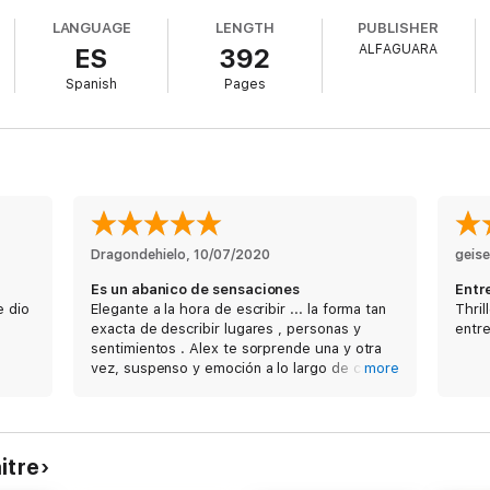
LANGUAGE
LENGTH
PUBLISHER
 a sacudirnos con este
thriller
escalofriante, una trama diabólica e imprev
ALFAGUARA
ES
392
a fama internacional, al ser aclamado como el sucesor de Stieg Larsson; 
eguidores.
Spanish
Pages
l
Financial Times
, en proceso de adaptación al cine, ganador del Dagg
Dragondehielo
, 
10/07/2020
geis
Es un abanico de sensaciones
Entr
 Pierre Lemaitre: un autor de novelas de suspense realmente excelente.»
e dio
Elegante a la hora de escribir ... la forma tan
Thril
exacta de describir lugares , personas y
entre
sentimientos . Alex te sorprende una y otra
gica y desasosiego de la mano de otro gran autor entre la novela negra f
vez, suspenso y emoción a lo largo de cada
more
una de sus páginas ... el comandante Camille
Verhoeven llegó para quedarse como lo hizo
te las ratas!) y con buenos (y odiosos) personajes.»
Sherlock Holmes !!!
itre