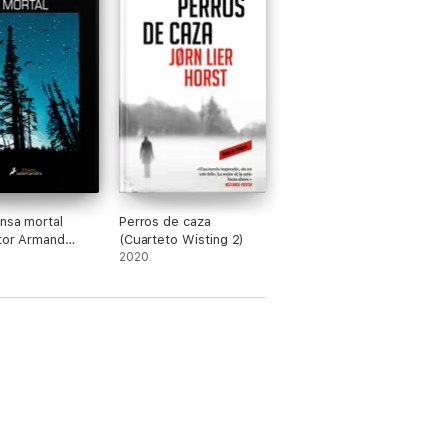
nsa mortal
Perros de caza
tor Armand
(Cuarteto Wisting 2)
e 12)
2020