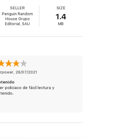
SELLER
SIZE
isible que lo confirma como el rey de la
Penguin Random
1.4
hoy su estilo es reconocido como único e
House Grupo
Editorial, SAU
MB
er Award y del Premio de Lectores de
erpower
, 
26/07/2021
etenido
ler policiaco de fácil lectura y
tenido.
rancesa.»