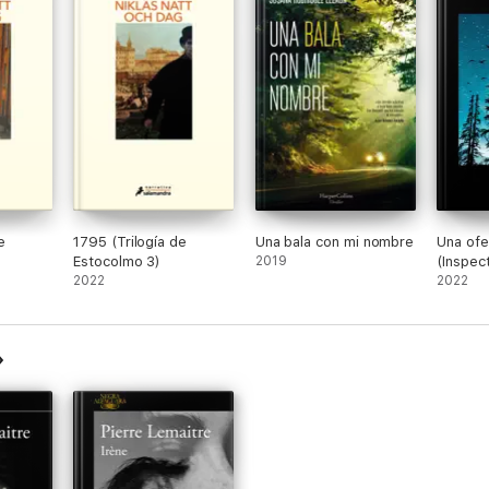
e
1795 (Trilogía de
Una bala con mi nombre
Una ofe
Estocolmo 3)
2019
(Inspec
2022
Gamach
2022