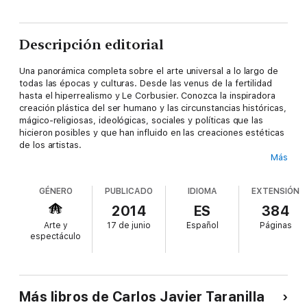
Descripción editorial
Una panorámica completa sobre el arte universal a lo largo de
todas las épocas y culturas. Desde las venus de la fertilidad
hasta el hiperrealismo y Le Corbusier. Conozca la inspiradora
creación plástica del ser humano y las circunstancias históricas,
mágico-religiosas, ideológicas, sociales y políticas que las
hicieron posibles y que han influido en las creaciones estéticas
de los artistas.
Más
GÉNERO
PUBLICADO
IDIOMA
EXTENSIÓN
Desde el inicio de los tiempos el hombre ha expresado a través
del arte su manera de vivir y de sentir.
2014
ES
384
Arte y
17 de junio
Español
Páginas
espectáculo
Breve historia del Arte le descubrirá el arte universal en todas
sus perspectivas y le ayudará a adentrarse en las
circunstancias históricas, mágico-religiosas, ideológicas,
sociales y políticas que las hicieron posibles y que han influido
Más libros de Carlos Javier Taranilla
en las creaciones estéticas de los artistas. Aprenderá, también,