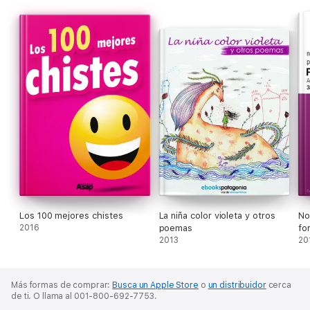
Los 100 mejores chistes
La niña color violeta y otros
No
2016
poemas
fo
2013
ps
20
Más formas de comprar:
Busca un Apple Store
o
un distribuidor
cerca
de ti.
O llama al 001-800-692-7753.