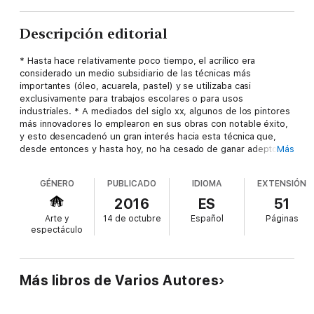
Descripción editorial
* Hasta hace relativamente poco tiempo, el acrílico era
considerado un medio subsidiario de las técnicas más
importantes (óleo, acuarela, pastel) y se utilizaba casi
exclusivamente para trabajos escolares o para usos
industriales. * A mediados del siglo xx, algunos de los pintores
más innovadores lo emplearon en sus obras con notable éxito,
y esto desencadenó un gran interés hacia esta técnica que,
desde entonces y hasta hoy, no ha cesado de ganar adeptos. *
Más
Con esta obra, la práctica creativa de la pintura acrílica le
resultará mucho más fácil y contará con mayores garantías de
GÉNERO
PUBLICADO
IDIOMA
EXTENSIÓN
éxito. * Además de las explicaciones técnicas, el libro aporta
distintas enseñanzas experimentales, consejos, recursos y
2016
ES
51
procesos detallados, todo ello de manera práctica, para que
Arte y
14 de octubre
Español
Páginas
pueda aprender sin dificultad y constatar de primera mano sus
espectáculo
resultados. * Dirigido tanto al aficionado como al profesional, la
elaboración de este libro ha contado con la participación de
profesores, investigadores y artistas que han aportado la
quinta esencia de sus conocimientos técnicos y prácticos, con
Más libros de Varios Autores
el objeto de lograr una obra competente y actual.