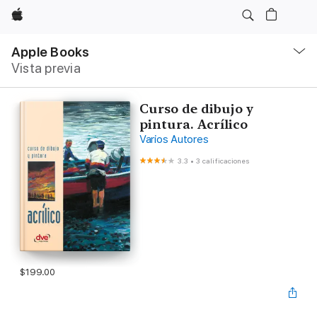
Apple
Navegación
local
Apple Books
-
Vista previa
Abrir
menú
Curso de dibujo y
pintura. Acrílico
Varios Autores
3.3
•
3 calificaciones
$199.00