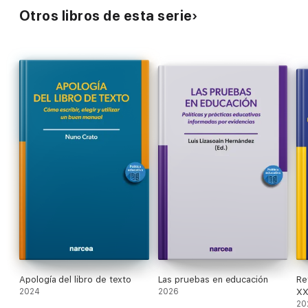
Otros libros de esta serie
Apología del libro de texto
Las pruebas en educación
Re
2024
2026
XX
pr
20