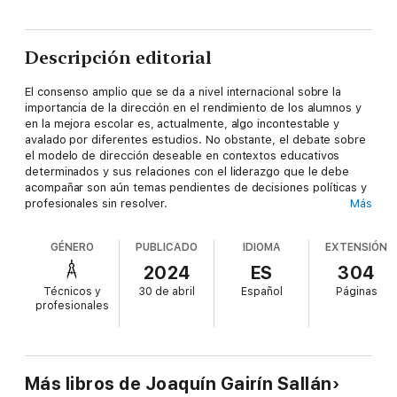
Descripción editorial
El consenso amplio que se da a nivel internacional sobre la
importancia de la dirección en el rendimiento de los alumnos y
en la mejora escolar es, actualmente, algo incontestable y
avalado por diferentes estudios. No obstante, el debate sobre
el modelo de dirección deseable en contextos educativos
determinados y sus relaciones con el liderazgo que le debe
acompañar son aún temas pendientes de decisiones políticas y
profesionales sin resolver.
Más
GÉNERO
PUBLICADO
IDIOMA
EXTENSIÓN
El presente texto organiza y presenta los avances que sobre el
2024
ES
304
tema se han ido desarrollando hasta llegar a modelos de
Técnicos y
30 de abril
Español
Páginas
dirección distribuida con líderes transformadores, centrados en
profesionales
los procesos de aprendizaje, y capaces de promover centros
educativos más eficientes, inclusivos, seguros, saludades,
sostenibles, y personal y socialmente útiles. A la reflexión y
análisis sobre la naturaleza y sentido de la función directiva y
del liderazgo que le debe acompañar, se añaden varios
Más libros de Joaquín Gairín Sallán
capítulos que tratan del desarrollo profesional de estos