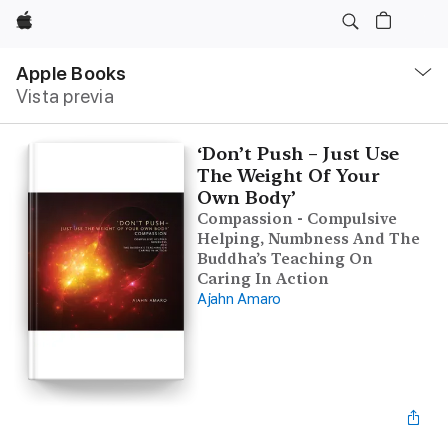
Apple
Navegación
local
Apple Books
-
Vista previa
Abrir
menú
‘Don’t Push – Just Use
The Weight Of Your
Own Body’
Compassion - Compulsive
Helping, Numbness And The
Buddha’s Teaching On
Caring In Action
Ajahn Amaro