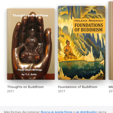
Thoughts on Buddhism
Foundations of Buddhism
Mi
2011
2017
20
Más formas de comprar:
Busca un Apple Store
o
un distribuidor
cerca