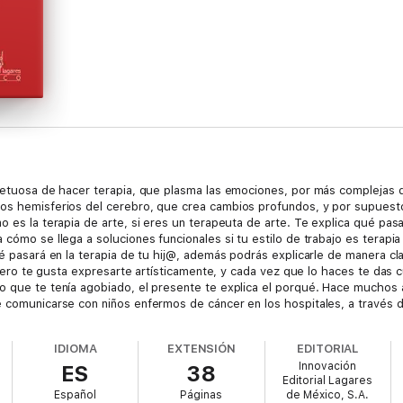
spetuosa de hacer terapia, que plasma las emociones, por más complejas 
os hemisferios del cerebro, que crea cambios profundos, y por supuesto 
o es la terapia de arte, si eres un terapeuta de arte. Te explica qué pas
 cómo se llega a soluciones funcionales si tu estilo de trabajo es terapi
ué pasará en la terapia de tu hij@, además podrás explicarle de manera cla
a, pero te gusta expresarte artísticamente, y cada vez que lo haces te das
lo que te tenía agobiado, el presente te explica el porqué. Hace muchos
e comunicarse con niños enfermos de cáncer en los hospitales, a través de
 la terapia de arte, y mi sorpresa fue mayor, pues además de que comuni
rabajar sin arte y sin metáfora, y así fue cómo decidí seguir formándome
IDIOMA
EXTENSIÓN
EDITORIAL
icoterapia de arte, plasmado con arte para explicar este tipo de terapia.
Innovación
ES
38
Editorial Lagares
Español
Páginas
de México, S.A.