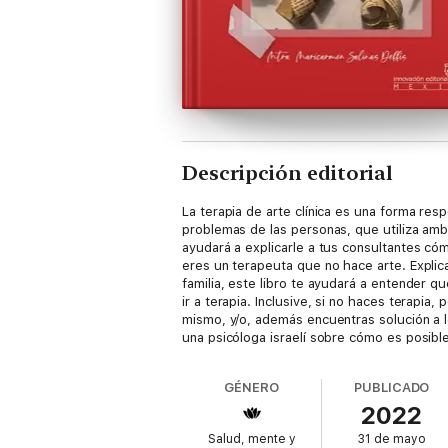
Descripción editorial
La terapia de arte clínica es una forma re
problemas de las personas, que utiliza amb
ayudará a explicarle a tus consultantes cóm
eres un terapeuta que no hace arte. Explica
familia, este libro te ayudará a entender q
ir a terapia. Inclusive, si no haces terapi
mismo, y/o, además encuentras solución a 
una psicóloga israelí sobre cómo es posibl
partir de esto empecé a poner en práctica
severos. Desde entonces no concibo poder t
GÉNERO
PUBLICADO
después me decidí a elaborar un libro de ps
2022
Salud, mente y
31 de mayo