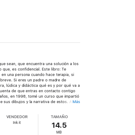
que sean, que encuentra una solución a los
que, es confidencial. Este libro: Te
a en una persona cuando hace terapia, si
a breve. Si eres un padre o madre de
ra, lúdica y didáctica qué es y por qué va a
 cuenta de que entras en contacto contigo
 años, en 1998, tomé un curso que impartió
 sus dibujos y la narrativa de estos. A
Más
ca, también es posible superar traumas
 en psicoterapia de arte clínica. Años
VENDEDOR
TAMAÑO
Ink it
14.5
MB