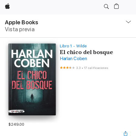
Apple
Navegación
local
Apple Books
-
Vista previa
Abrir
menú
Libro 1 - Wilde
El chico del bosque
Harlan Coben
3.3
•
17 calificaciones
$249.00