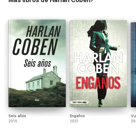
Más libros de Harlan Coben
Seis años
Engaños
Vu
2015
2021
20