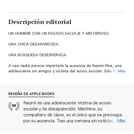
Descripción editorial
UN HOMBRE CON UN PASADO SALVAJE Y MISTERIOSO.
UNA CHICA DESAPARECIDA.
UNA BÚSQUEDA DESESPERADA.
A casi nadie parece importarle la ausencia de Naomi Pine, una
adolescente sin amigos y víctima del acoso escolar. Solo hay
Más
una excepción: su compañero de clase Matthew, que se siente
culpable por no haberla defendido de sus despiadados
compañeros de curso. Tras una semana sin noticias de Naomi,
Matthew recurre a su abuela, la célebre abogada televisiva
RESEÑA DE APPLE BOOKS
Hester Crimstein, y a su padrino, Wilde, para averiguar dónde
Naomi es una adolescente víctima de acoso
está la chica. El pasado de Wilde, que cuando era niño vivió
escolar y ha desaparecido. Matthew, su
solo en el bosque durante años, le impide integrarse del todo
en una comunidad, pero tiene unas habilidades que pueden ser
compañero de clase, es el único que se preocupa
vitales para encontrar a la joven antes de que sea demasiado
por su ausencia. Tras una semana sin noticias,
Más
tarde.
busca ayuda de su abuela, una famosa abogada de
televisión, y de Wilde, su padrino, cuyas