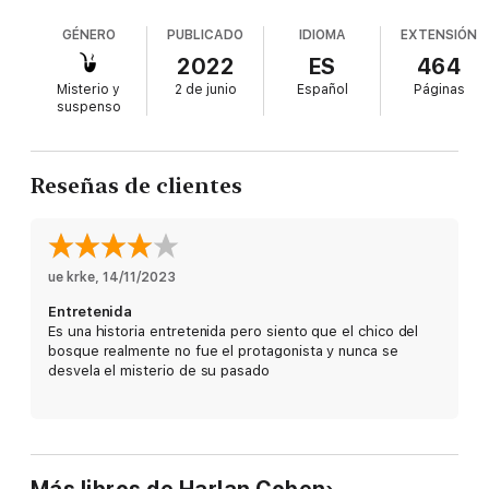
experiencias del pasado en el bosque le servirán
GÉNERO
PUBLICADO
IDIOMA
EXTENSIÓN
de ayuda para encontrarla.
2022
ES
464
Misterio y
2 de junio
Español
Páginas
suspenso
Reseñas de clientes
ue krke
, 
14/11/2023
Entretenida
Es una historia entretenida pero siento que el chico del
bosque realmente no fue el protagonista y nunca se
desvela el misterio de su pasado