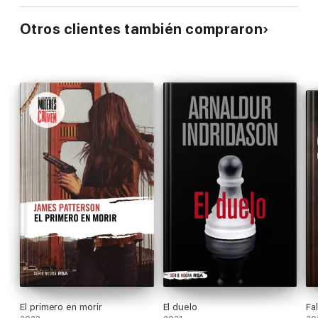
Otros clientes también compraron
El primero en morir
El duelo
Fa