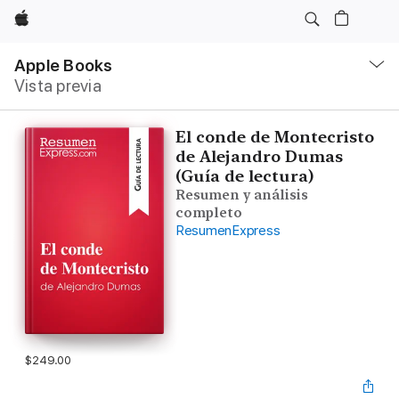
Apple
Navegación
local
Apple Books
-
Vista previa
Abrir
menú
El conde de Montecristo
de Alejandro Dumas
(Guía de lectura)
Resumen y análisis
completo
ResumenExpress
$249.00