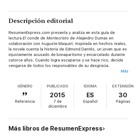
Descripción editorial
ResumenExpress.com presenta y analiza en esta guía de
lectura
El conde de Montecristo
de Alejandro Dumas en
colaboración con Auguste Maquet. Inspirada en hechos reales,
la novela cuenta la historia de Edmond Dantés, un joven que es
injustamente acusado de bonapartismo y encarcelado durante
catorce años. Cuando logra escaparse y se hace rico, decide
vengarse de todos los responsables de su desgracia.
Más
¡Ya no tienes que leer y resumir todo el libro, nosotros lo
hemos hecho por ti!
GÉNERO
PUBLICADO
IDIOMA
EXTENSIÓN
Esta guía incluye:
2015
ES
30
Referencia
7 de
Español
Páginas
• Un resumen completo del libro
diciembre
• Un estudio de los personajes
• Las claves de lectura
• Pistas para la reflexión
Más libros de ResumenExpress
¿Por qué elegir ResumenExpress.com?