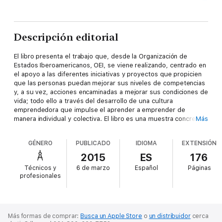
Descripción editorial
El libro presenta el trabajo que, desde la Organización de
Estados Iberoamericanos, OEI, se viene realizando, centrado en
el apoyo a las diferentes iniciativas y proyectos que propicien
que las personas puedan mejorar sus niveles de competencias
y, a su vez, acciones encaminadas a mejorar sus condiciones de
vida; todo ello a través del desarrollo de una cultura
emprendedora que impulse el aprender a emprender de
manera individual y colectiva. El libro es una muestra concreta
Más
del compromiso institucional con la formación y el aprendizaje a
lo largo de la vida. Es el resultado del esfuerzo de diferentes
GÉNERO
PUBLICADO
IDIOMA
EXTENSIÓN
sectores de la sociedad que han decidido promover acciones
transformadoras. Se espera que contribuya a ampliar las
2015
ES
176
respuestas a las preguntas que hoy se plantean los diferentes
Técnicos y
6 de marzo
Español
Páginas
actores sociales respecto al emprendimiento, el trabajo, las
profesionales
competencias y su relación con la educación formal y no formal.
Más formas de comprar:
Busca un Apple Store
o
un distribuidor
cerca
La obra, que cuenta además con abundante material práctico